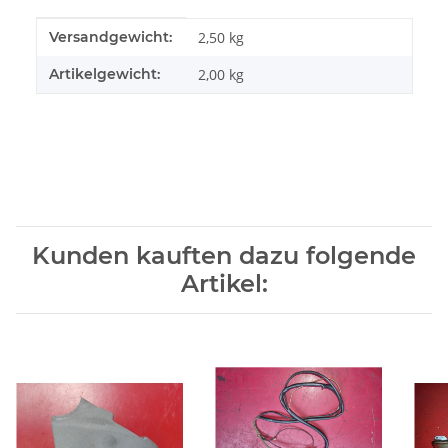
Produkteigenschaft
Wert
Versandgewicht:
2,50 kg
Artikelgewicht:
2,00
kg
Kunden kauften dazu folgende
Artikel: