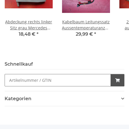
Abdeckung rechts linker
Kabelbaum Leitungssatz
2
Sitz grau Mercedes
Aussentemperaturanzeige
au
W126 1269181330 7101
ATA Mercedes W126
Mer
18,48 €
*
29,99 €
*
1265407808
Schnellkauf
Kategorien