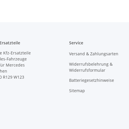
rsatzteile
Service
 Kfz-Ersatzteile
Versand & Zahlungsarten
des-Fahrzeuge
Widerrufsbelehrung &
 für Mercedes
Widerrufsformular
ihen
0 R129 W123
Batteriegesetzhinweise
Sitemap