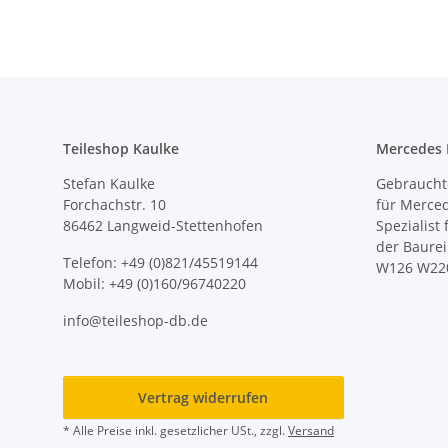
Teileshop Kaulke
Mercedes E
Stefan Kaulke
Gebrauchte
Forchachstr. 10
für Merce
86462 Langweid-Stettenhofen
Spezialist
der Baure
Telefon: +49 (0)821/45519144
W126 W22
Mobil: +49 (0)160/96740220
info@teileshop-db.de
Vertrag widerrufen
* Alle Preise inkl. gesetzlicher USt., zzgl.
Versand