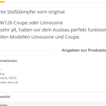
hte Stoßdämpfer vorn original
W126 Coupe oder Limousine
 sehr alt, haben vor dem Ausbau perfekt funktion
 allen Modellen Limousine und Coupe.
Angaben zur Produkts
ormationen:
0
erg
chland, 70372
cedes-benz.de
enschaft
wicht:
icht: