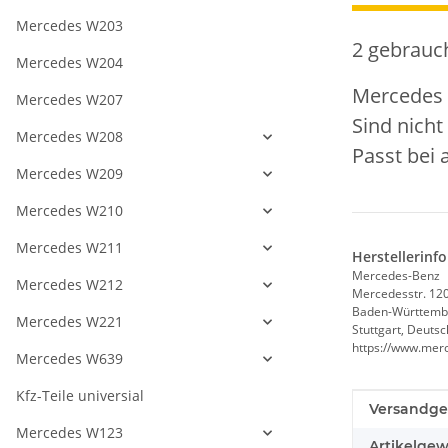
Mercedes W203
2 gebrauc
Mercedes W204
Mercedes 
Mercedes W207
Sind nicht
Mercedes W208
Passt bei
Mercedes W209
Mercedes W210
Mercedes W211
Herstellerinf
Mercedes-Benz
Mercedes W212
Mercedesstr. 12
Baden-Württemb
Mercedes W221
Stuttgart, Deuts
https://www.mer
Mercedes W639
Kfz-Teile universial
Produkteig
Wert
Versandge
Mercedes W123
Artikelgew