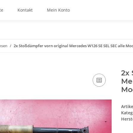
te
Kontakt
Mein Konto
hsen
2x Stoßdämpfer vorn original Mercedes W126 SE SEL SEC alle Mo
2x 
Me
Mo
Artik
Kateg
Herste