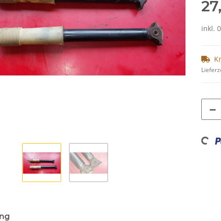
27
inkl. 
K
Lieferz
Loading...
ung