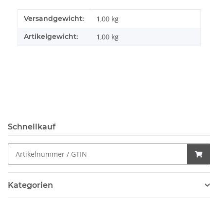
Produkteigenschaft
Wert
Versandgewicht:
1,00 kg
Artikelgewicht:
1,00
kg
Schnellkauf
Kategorien