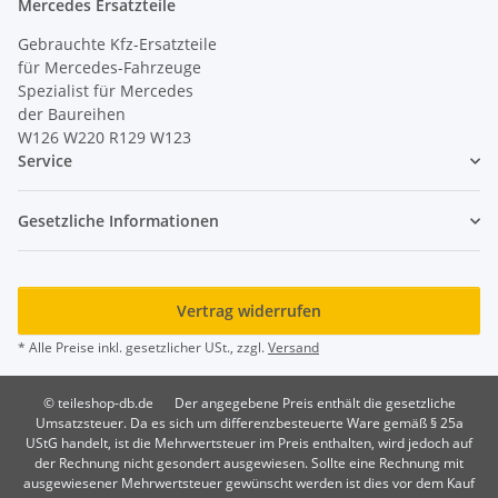
Mercedes Ersatzteile
Gebrauchte Kfz-Ersatzteile
für Mercedes-Fahrzeuge
Spezialist für Mercedes
der Baureihen
W126 W220 R129 W123
Service
Gesetzliche Informationen
Vertrag widerrufen
* Alle Preise inkl. gesetzlicher USt., zzgl.
Versand
© teileshop-db.de
Der angegebene Preis enthält die gesetzliche
Umsatzsteuer. Da es sich um differenzbesteuerte Ware gemäß § 25a
UStG handelt, ist die Mehrwertsteuer im Preis enthalten, wird jedoch auf
der Rechnung nicht gesondert ausgewiesen. Sollte eine Rechnung mit
ausgewiesener Mehrwertsteuer gewünscht werden ist dies vor dem Kauf