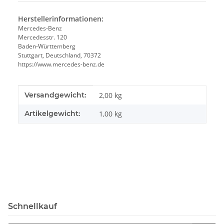
Herstellerinformationen:
Mercedes-Benz
Mercedesstr. 120
Baden-Württemberg
Stuttgart, Deutschland, 70372
https://www.mercedes-benz.de
Produkteigenschaft
Wert
Versandgewicht:
2,00 kg
Artikelgewicht:
1,00
kg
Schnellkauf