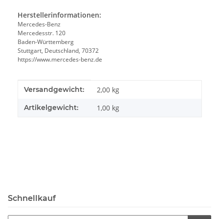
Herstellerinformationen:
Mercedes-Benz
Mercedesstr. 120
Baden-Württemberg
Stuttgart, Deutschland, 70372
https://www.mercedes-benz.de
Produkteigenschaft
Wert
Versandgewicht:
2,00 kg
Artikelgewicht:
1,00
kg
Schnellkauf