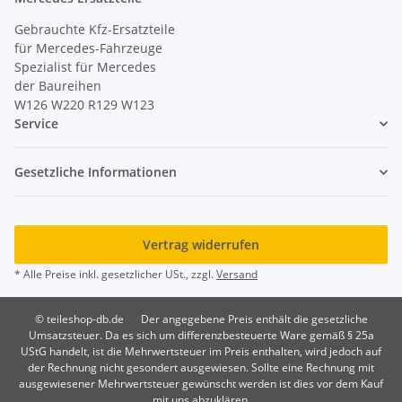
Gebrauchte Kfz-Ersatzteile
für Mercedes-Fahrzeuge
Spezialist für Mercedes
der Baureihen
W126 W220 R129 W123
Service
Gesetzliche Informationen
Vertrag widerrufen
* Alle Preise inkl. gesetzlicher USt., zzgl.
Versand
© teileshop-db.de
Der angegebene Preis enthält die gesetzliche
Umsatzsteuer. Da es sich um differenzbesteuerte Ware gemäß § 25a
UStG handelt, ist die Mehrwertsteuer im Preis enthalten, wird jedoch auf
der Rechnung nicht gesondert ausgewiesen. Sollte eine Rechnung mit
ausgewiesener Mehrwertsteuer gewünscht werden ist dies vor dem Kauf
mit uns abzuklären.