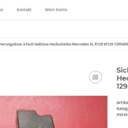
te
Kontakt
Mein Konto
cherungsdose 3-fach Gebläse Heckscheibe Mercedes SL R129 W129 129540
Sic
He
12
Artik
Kateg
Herste