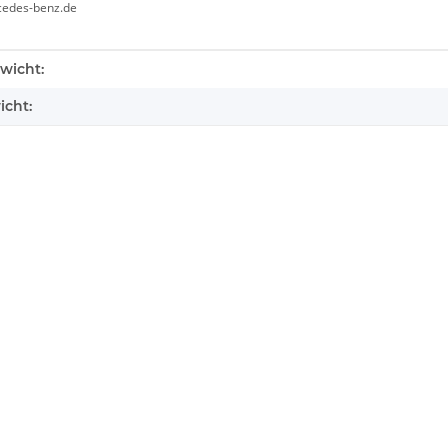
cedes-benz.de
enschaft
wicht:
icht: