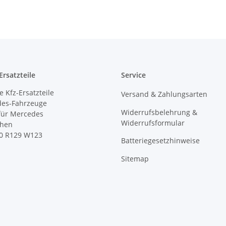
rsatzteile
Service
 Kfz-Ersatzteile
Versand & Zahlungsarten
des-Fahrzeuge
Widerrufsbelehrung &
 für Mercedes
Widerrufsformular
ihen
0 R129 W123
Batteriegesetzhinweise
Sitemap