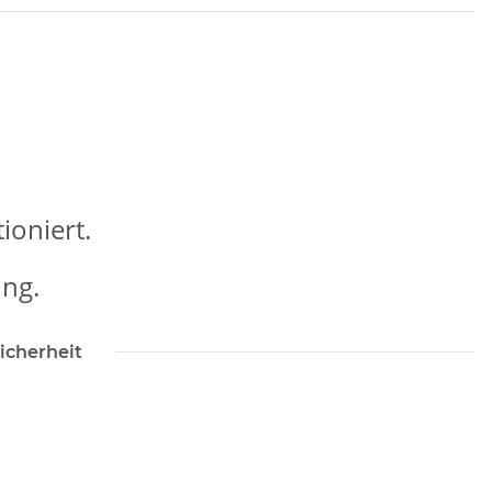
ioniert.
ung.
icherheit