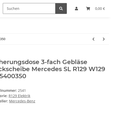
0,00 €
0350
herungsdose 3-fach Gebläse
ckscheibe Mercedes SL R129 W129
95400350
elnummer:
2541
orie:
R129 Elektrik
ller:
Mercedes-Benz