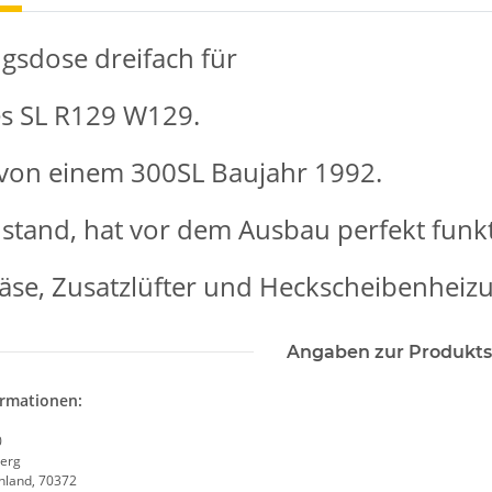
gsdose dreifach für
s SL R129 W129.
von einem 300SL Baujahr 1992.
stand, hat vor dem Ausbau perfekt funkt
äse, Zusatzlüfter und Heckscheibenheiz
Angaben zur Produkts
ormationen:
0
erg
chland, 70372