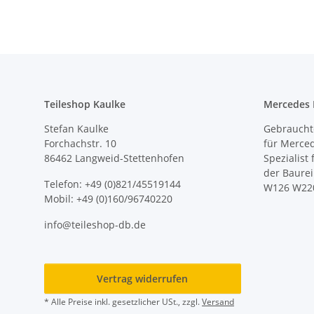
Teileshop Kaulke
Mercedes E
Stefan Kaulke
Gebrauchte
Forchachstr. 10
für Merce
86462 Langweid-Stettenhofen
Spezialist
der Baure
Telefon: +49 (0)821/45519144
W126 W22
Mobil: +49 (0)160/96740220
info@teileshop-db.de
Vertrag widerrufen
* Alle Preise inkl. gesetzlicher USt., zzgl.
Versand