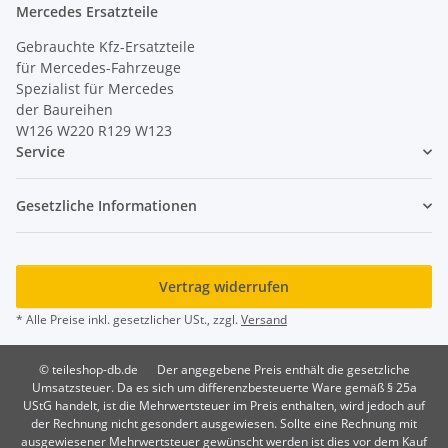
Mercedes Ersatzteile
Gebrauchte Kfz-Ersatzteile
für Mercedes-Fahrzeuge
Spezialist für Mercedes
der Baureihen
W126 W220 R129 W123
Service
Gesetzliche Informationen
Vertrag widerrufen
* Alle Preise inkl. gesetzlicher USt., zzgl.
Versand
© teileshop-db.de
Der angegebene Preis enthält die gesetzliche
Umsatzsteuer. Da es sich um differenzbesteuerte Ware gemäß § 25a
UStG handelt, ist die Mehrwertsteuer im Preis enthalten, wird jedoch auf
der Rechnung nicht gesondert ausgewiesen. Sollte eine Rechnung mit
ausgewiesener Mehrwertsteuer gewünscht werden ist dies vor dem Kauf