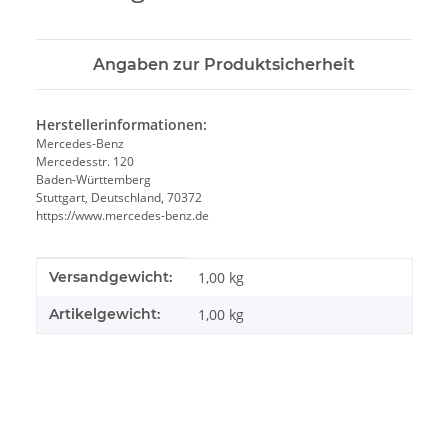
Angaben zur Produktsicherheit
Herstellerinformationen:
Mercedes-Benz
Mercedesstr. 120
Baden-Württemberg
Stuttgart, Deutschland, 70372
https://www.mercedes-benz.de
Produkteigenschaft
Wert
Versandgewicht:
1,00 kg
Artikelgewicht:
1,00
kg