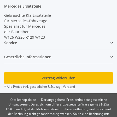
Mercedes Ersatzteile
Gebrauchte Kfz-Ersatzteile
für Mercedes-Fahrzeuge
Spezialist für Mercedes
der Baureihen
W126 W220 R129 W123
Service
Gesetzliche Informationen
Vertrag widerrufen
* Alle Preise inkl. gesetzlicher USt., zzgl.
Versand
© teileshop-db.de
Der angegebene Preis enthält die gesetzliche
Umsatzsteuer. Da es sich um differenzbesteuerte Ware gemäß § 25a
UStG handelt, ist die Mehrwertsteuer im Preis enthalten, wird jedoch auf
der Rechnung nicht gesondert ausgewiesen. Sollte eine Rechnung mit