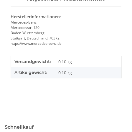
Herstellerinformationen:
Mercedes-Benz
Mercedesstr. 120
Baden-Württemberg
Stuttgart, Deutschland, 70372
https://www.mercedes-benz.de
Produkteigenschaft
Wert
Versandgewicht:
0,10 kg
Artikelgewicht:
0,10
kg
Schnellkauf