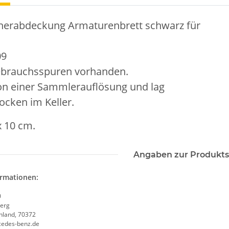
herabdeckung Armaturenbrett schwarz für
09
ebrauchsspuren vorhanden.
n einer Sammlerauflösung und lag
rocken im Keller.
x 10 cm.
Angaben zur Produkts
ormationen:
0
erg
chland, 70372
cedes-benz.de