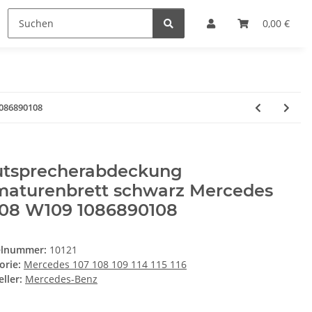
0,00 €
086890108
utsprecherabdeckung
maturenbrett schwarz Mercedes
08 W109 1086890108
elnummer:
10121
orie:
Mercedes 107 108 109 114 115 116
ller:
Mercedes-Benz