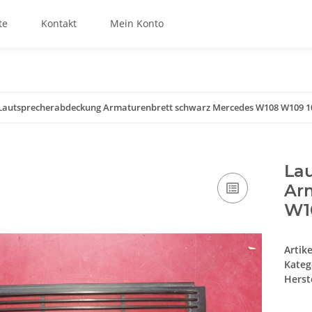
te
Kontakt
Mein Konto
Lautsprecherabdeckung Armaturenbrett schwarz Mercedes W108 W109 1
La
Ar
W1
Artik
Kateg
Herste