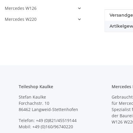
Mercedes W126
Produkteig
Wert
Versandge
Mercedes W220
Artikelgew
Teileshop Kaulke
Mercedes E
Stefan Kaulke
Gebrauchte
Forchachstr. 10
für Merce
86462 Langweid-Stettenhofen
Spezialist
der Baure
Telefon: +49 (0)821/45519144
W126 W22
Mobil: +49 (0)160/96740220