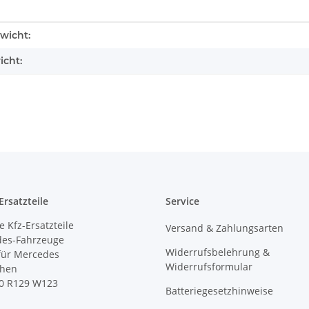
enschaft
wicht:
icht:
rsatzteile
Service
 Kfz-Ersatzteile
Versand & Zahlungsarten
des-Fahrzeuge
Widerrufsbelehrung &
 für Mercedes
Widerrufsformular
ihen
0 R129 W123
Batteriegesetzhinweise