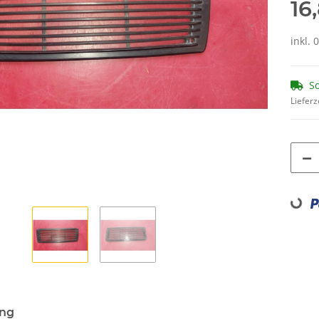
16
inkl. 
So
Lieferz
Loading...
ung