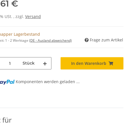
,61 €
0% USt. , zzgl.
Versand
napper Lagerbestand
Frage zum Artikel
eit:
1 - 2 Werktage
(DE - Ausland abweichend)
Stück
In den Warenkorb
Komponenten werden geladen ...
 für