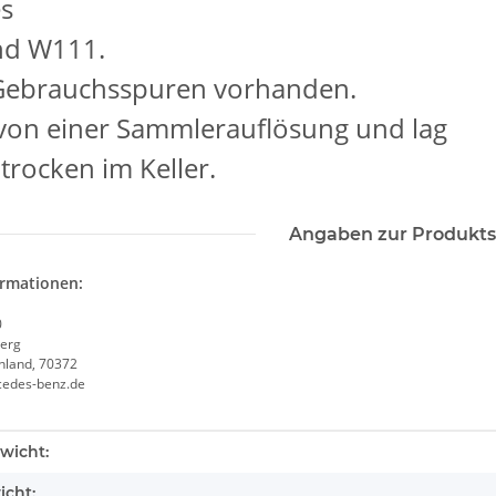
es
d W111.
 Gebrauchsspuren vorhanden.
von einer Sammlerauflösung und lag
 trocken im Keller.
Angaben zur Produkts
ormationen:
0
erg
chland, 70372
cedes-benz.de
enschaft
wicht:
icht: