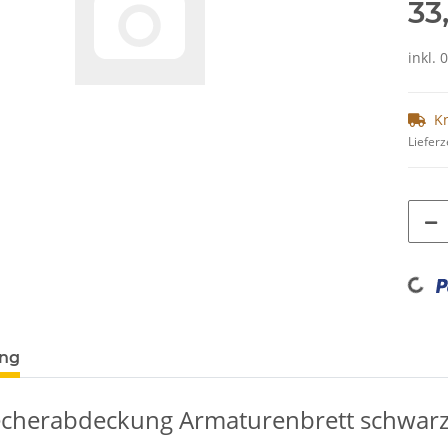
33
inkl. 
K
Lieferz
Loading...
ung
echerabdeckung Armaturenbrett schwarz