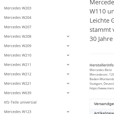
Merced
Mercedes W203
W110 un
Mercedes W204
Leichte
Mercedes W207
stammt 
Mercedes W208
30 Jahre
Mercedes W209
Mercedes W210
Mercedes W211
Herstellerinf
Mercedes-Benz
Mercedes W212
Mercedesstr. 12
Baden-Württemb
Mercedes W221
Stuttgart, Deuts
https://www.mer
Mercedes W639
Kfz-Teile universial
Produkteig
Wert
Versandge
Mercedes W123
Artikelgew