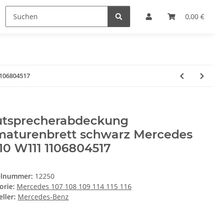
0,00 €
106804517
utsprecherabdeckung
maturenbrett schwarz Mercedes
0 W111 1106804517
elnummer:
12250
orie:
Mercedes 107 108 109 114 115 116
ller:
Mercedes-Benz