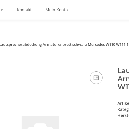
te
Kontakt
Mein Konto
Lautsprecherabdeckung Armaturenbrett schwarz Mercedes W110 W111 1
La
Ar
W11
Artik
Kateg
Herste