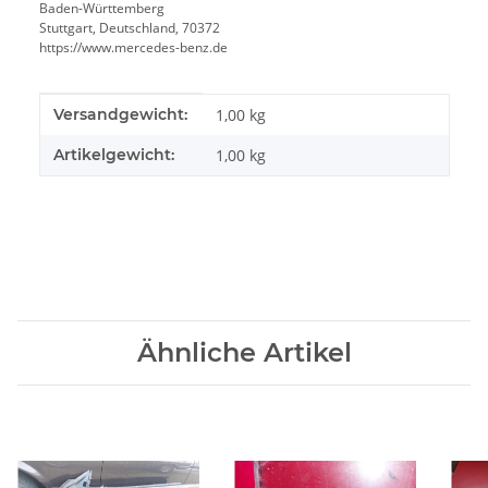
Baden-Württemberg
Stuttgart, Deutschland, 70372
https://www.mercedes-benz.de
Produkteigenschaft
Wert
Versandgewicht:
1,00 kg
Artikelgewicht:
1,00
kg
Ähnliche Artikel