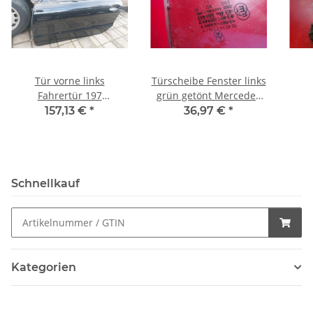
Tür vorne links
Türscheibe Fenster links
Fahrertür 197
grün getönt Mercedes
obsidianschwarz
R230 SL Cabrio
Brem
157,13 €
*
36,97 €
*
Mercedes R230 SL
2307250110
Mer
2307200505
Schnellkauf
Kategorien