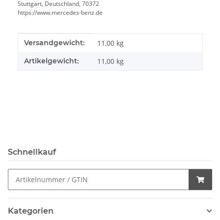
Stuttgart, Deutschland, 70372
https://www.mercedes-benz.de
Produkteigenschaft
Wert
Versandgewicht:
11,00 kg
Artikelgewicht:
11,00
kg
Schnellkauf
Kategorien