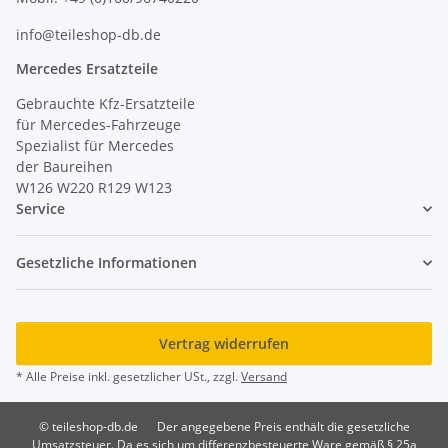
info@teileshop-db.de
Mercedes Ersatzteile
Gebrauchte Kfz-Ersatzteile
für Mercedes-Fahrzeuge
Spezialist für Mercedes
der Baureihen
W126 W220 R129 W123
Service
Gesetzliche Informationen
Vertrag widerrufen
* Alle Preise inkl. gesetzlicher USt., zzgl.
Versand
© teileshop-db.de
Der angegebene Preis enthält die gesetzliche
Umsatzsteuer. Da es sich um differenzbesteuerte Ware gemäß § 25a