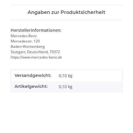
Angaben zur Produktsicherheit
Herstellerinformationen:
Mercedes-Benz
Mercedesstr. 120
Baden-Württemberg
Stuttgart, Deutschland, 70372
https://www.mercedes-benz.de
Produkteigenschaft
Wert
Versandgewicht:
0,10 kg
Artikelgewicht:
0,10
kg