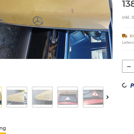
13
inkl. 
K
Lieferz
Loading...
ung