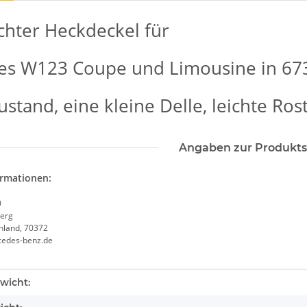
hter Heckdeckel für
s W123 Coupe und Limousine in 673
stand, eine kleine Delle, leichte Ros
Angaben zur Produkts
ormationen:
0
erg
chland, 70372
cedes-benz.de
enschaft
wicht: