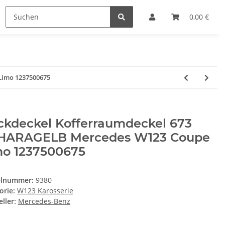
0,00 €
Limo 1237500675
ckdeckel Kofferraumdeckel 673
HARAGELB Mercedes W123 Coupe
mo 1237500675
elnummer:
9380
orie:
W123 Karosserie
ller:
Mercedes-Benz