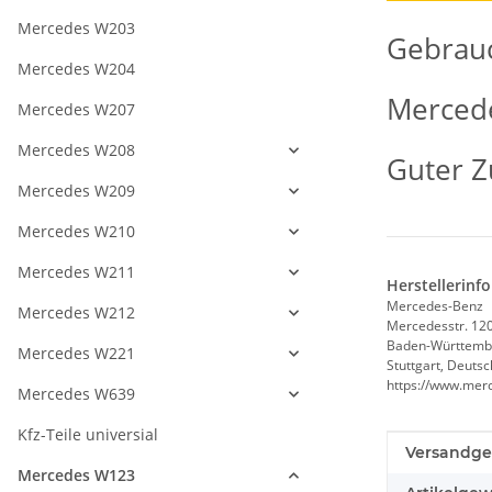
Mercedes W203
Gebrauc
Mercedes W204
Mercede
Mercedes W207
Mercedes W208
Guter Zu
Mercedes W209
Mercedes W210
Mercedes W211
Herstellerinf
Mercedes-Benz
Mercedes W212
Mercedesstr. 12
Baden-Württemb
Mercedes W221
Stuttgart, Deuts
https://www.mer
Mercedes W639
Kfz-Teile universial
Produkteig
Wert
Versandge
Mercedes W123