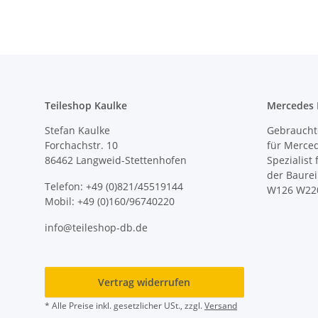
Teileshop Kaulke
Mercedes E
Stefan Kaulke
Gebrauchte
Forchachstr. 10
für Merce
86462 Langweid-Stettenhofen
Spezialist
der Baure
Telefon: +49 (0)821/45519144
W126 W22
Mobil: +49 (0)160/96740220
info@teileshop-db.de
Vertrag widerrufen
* Alle Preise inkl. gesetzlicher USt., zzgl.
Versand