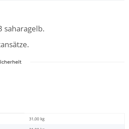
 saharagelb.
tansätze.
icherheit
31,00 kg