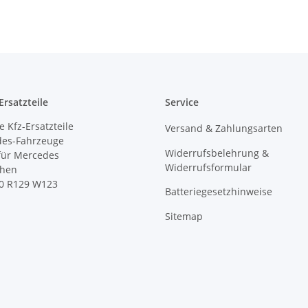
rsatzteile
Service
 Kfz-Ersatzteile
Versand & Zahlungsarten
des-Fahrzeuge
Widerrufsbelehrung &
 für Mercedes
Widerrufsformular
ihen
0 R129 W123
Batteriegesetzhinweise
Sitemap