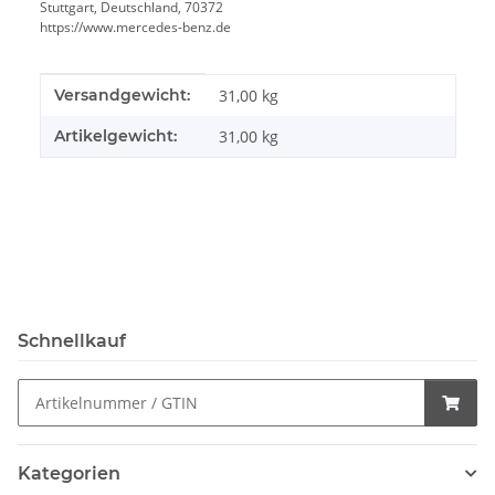
Stuttgart, Deutschland, 70372
https://www.mercedes-benz.de
Produkteigenschaft
Wert
Versandgewicht:
31,00 kg
Artikelgewicht:
31,00
kg
Schnellkauf
Kategorien