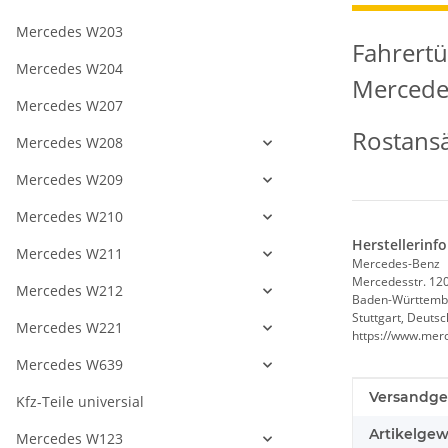
Mercedes W203
Fahrertü
Mercedes W204
Mercede
Mercedes W207
Rostansä
Mercedes W208
Mercedes W209
Mercedes W210
Herstellerinf
Mercedes W211
Mercedes-Benz
Mercedesstr. 12
Mercedes W212
Baden-Württemb
Stuttgart, Deuts
Mercedes W221
https://www.mer
Mercedes W639
Produkteig
Wert
Versandge
Kfz-Teile universial
Artikelgew
Mercedes W123