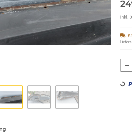
24
inkl. 
K
Lieferz
Loading.
ung