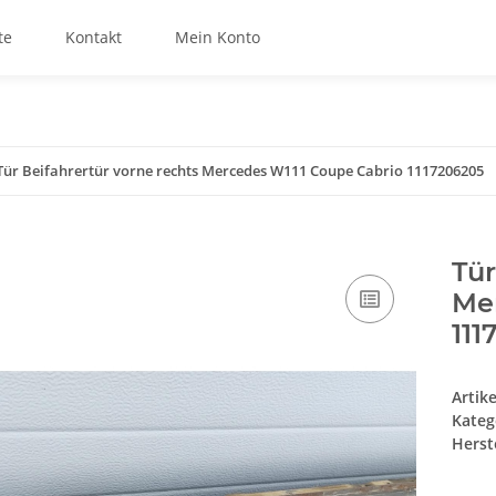
te
Kontakt
Mein Konto
Tür Beifahrertür vorne rechts Mercedes W111 Coupe Cabrio 1117206205
Tür
Me
111
Artik
Kateg
Herste