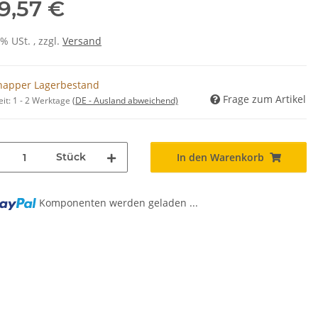
9,57 €
0% USt. , zzgl.
Versand
napper Lagerbestand
Frage zum Artikel
eit:
1 - 2 Werktage
(DE - Ausland abweichend)
Stück
In den Warenkorb
Komponenten werden geladen ...
..