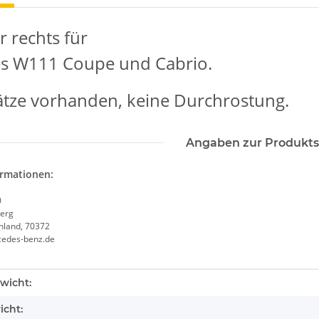
r rechts für
s W111 Coupe und Cabrio.
tze vorhanden, keine Durchrostung.
Angaben zur Produkts
ormationen:
0
erg
chland, 70372
cedes-benz.de
enschaft
wicht:
icht: