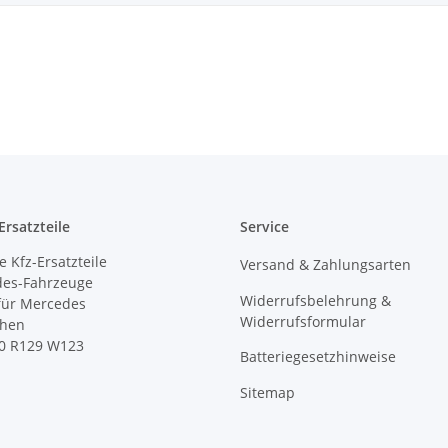
rsatzteile
Service
 Kfz-Ersatzteile
Versand & Zahlungsarten
des-Fahrzeuge
Widerrufsbelehrung &
 für Mercedes
Widerrufsformular
ihen
0 R129 W123
Batteriegesetzhinweise
Sitemap