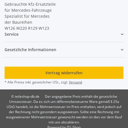
Gebrauchte Kfz-Ersatzteile
für Mercedes-Fahrzeuge
Spezialist für Mercedes
der Baureihen
W126 W220 R129 W123
Service
Gesetzliche Informationen
Vertrag widerrufen
* Alle Preise inkl. gesetzlicher USt., zzgl.
Versand
© teileshop-db.de
Der angegebene Preis enthält die gesetzliche
Umsatzsteuer. Da es sich um differenzbesteuerte Ware gemäß § 25a
UStG handelt, ist die Mehrwertsteuer im Preis enthalten, wird jedoch auf
der Rechnung nicht gesondert ausgewiesen. Sollte eine Rechnung mit
ausgewiesener Mehrwertsteuer gewünscht werden ist dies vor dem Kauf
mit uns abzuklären.
Powered by
JTL-Shop