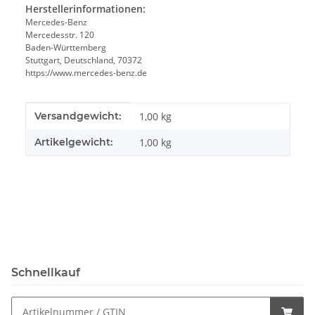
Herstellerinformationen:
Mercedes-Benz
Mercedesstr. 120
Baden-Württemberg
Stuttgart, Deutschland, 70372
https://www.mercedes-benz.de
Produkteigenschaft
Wert
Versandgewicht:
1,00 kg
Artikelgewicht:
1,00
kg
Schnellkauf