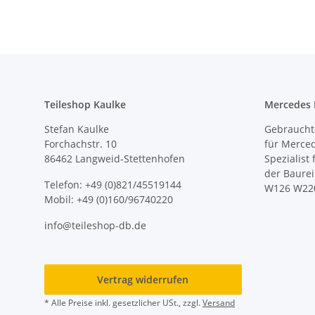
Teileshop Kaulke
Mercedes E
Stefan Kaulke
Gebrauchte
Forchachstr. 10
für Merce
86462 Langweid-Stettenhofen
Spezialist
der Baure
Telefon: +49 (0)821/45519144
W126 W22
Mobil: +49 (0)160/96740220
info@teileshop-db.de
Vertrag widerrufen
* Alle Preise inkl. gesetzlicher USt., zzgl.
Versand