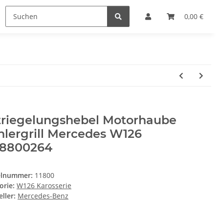
0,00 €
triegelungshebel Motorhaube
lergrill Mercedes W126
68800264
elnummer:
11800
orie:
W126 Karosserie
ller:
Mercedes-Benz