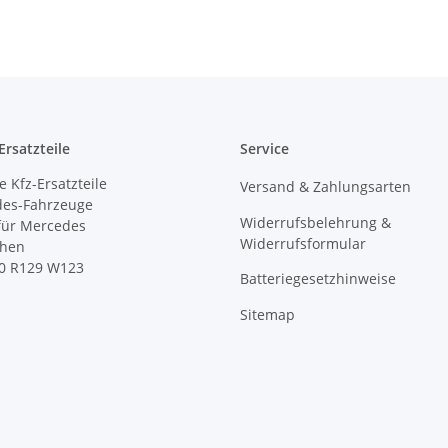
rsatzteile
Service
 Kfz-Ersatzteile
Versand & Zahlungsarten
des-Fahrzeuge
Widerrufsbelehrung &
 für Mercedes
Widerrufsformular
ihen
0 R129 W123
Batteriegesetzhinweise
Sitemap