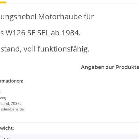
elungshebel Motorhaube für
s W126 SE SEL ab 1984.
stand, voll funktionsfähig.
Angaben zur Produkts
ormationen:
0
erg
chland, 70372
cedes-benz.de
enschaft
wicht: