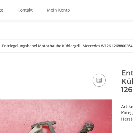
te
Kontakt
Mein Konto
Entriegelungshebel Motorhaube Kühlergrill Mercedes W126 1268800264
En
Küh
12
Artik
Kateg
Herste