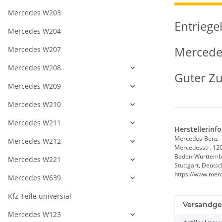
Mercedes W203
Entrieg
Mercedes W204
Mercede
Mercedes W207
Mercedes W208
Guter Zu
Mercedes W209
Mercedes W210
Mercedes W211
Herstellerinf
Mercedes-Benz
Mercedes W212
Mercedesstr. 12
Baden-Württemb
Mercedes W221
Stuttgart, Deuts
https://www.mer
Mercedes W639
Kfz-Teile universial
Produkteig
Wert
Versandge
Mercedes W123