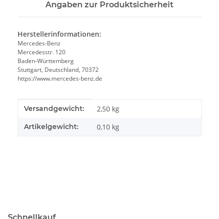
Angaben zur Produktsicherheit
Herstellerinformationen:
Mercedes-Benz
Mercedesstr. 120
Baden-Württemberg
Stuttgart, Deutschland, 70372
https://www.mercedes-benz.de
Produkteigenschaft
Wert
Versandgewicht:
2,50 kg
Artikelgewicht:
0,10
kg
Schnellkauf