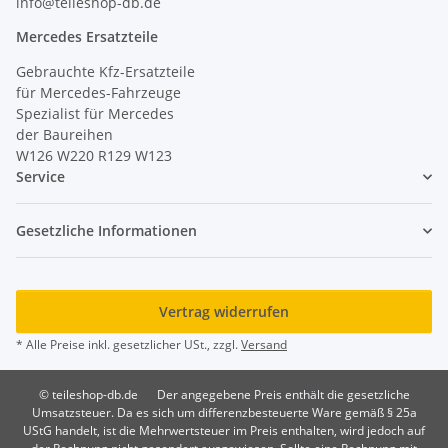
info@teileshop-db.de
Mercedes Ersatzteile
Gebrauchte Kfz-Ersatzteile
für Mercedes-Fahrzeuge
Spezialist für Mercedes
der Baureihen
W126 W220 R129 W123
Service
Gesetzliche Informationen
Vertrag widerrufen
* Alle Preise inkl. gesetzlicher USt., zzgl.
Versand
© teileshop-db.de
Der angegebene Preis enthält die gesetzliche
Umsatzsteuer. Da es sich um differenzbesteuerte Ware gemäß § 25a
UStG handelt, ist die Mehrwertsteuer im Preis enthalten, wird jedoch auf