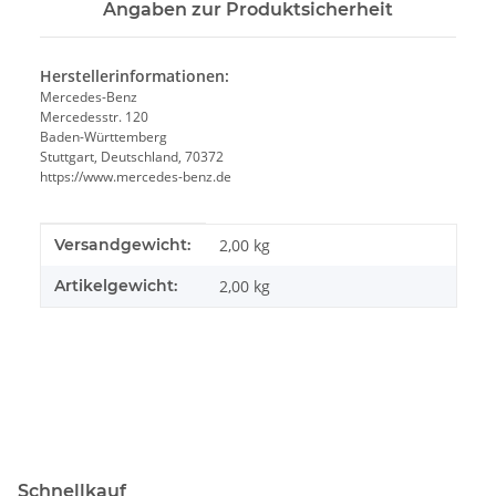
Angaben zur Produktsicherheit
Herstellerinformationen:
Mercedes-Benz
Mercedesstr. 120
Baden-Württemberg
Stuttgart, Deutschland, 70372
https://www.mercedes-benz.de
Produkteigenschaft
Wert
Versandgewicht:
2,00 kg
Artikelgewicht:
2,00
kg
Schnellkauf