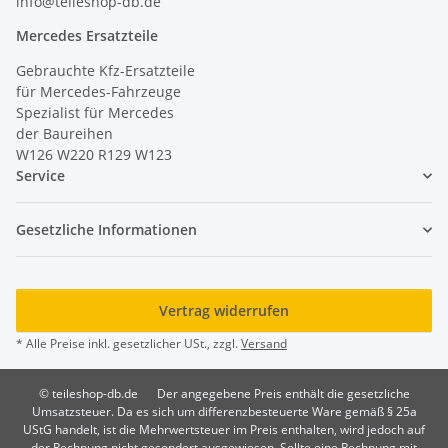
info@teileshop-db.de
Mercedes Ersatzteile
Gebrauchte Kfz-Ersatzteile
für Mercedes-Fahrzeuge
Spezialist für Mercedes
der Baureihen
W126 W220 R129 W123
Service
Gesetzliche Informationen
Vertrag widerrufen
* Alle Preise inkl. gesetzlicher USt., zzgl.
Versand
© teileshop-db.de
Der angegebene Preis enthält die gesetzliche
Umsatzsteuer. Da es sich um differenzbesteuerte Ware gemäß § 25a
UStG handelt, ist die Mehrwertsteuer im Preis enthalten, wird jedoch auf
der Rechnung nicht gesondert ausgewiesen. Sollte eine Rechnung mit