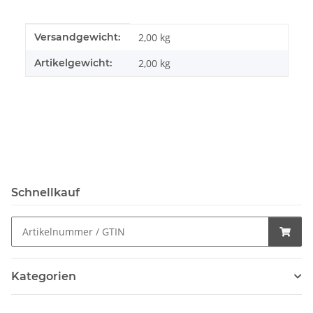
Produkteigenschaft
Wert
Versandgewicht:
2,00 kg
Artikelgewicht:
2,00
kg
Schnellkauf
Kategorien