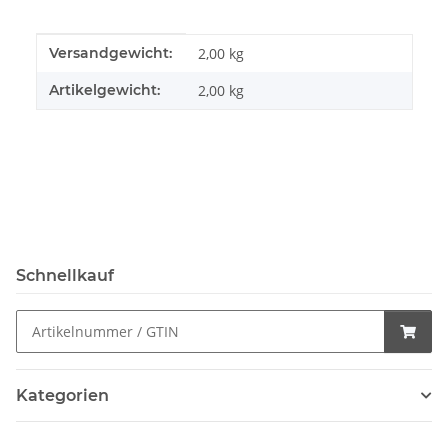
Produkteigenschaft
Wert
Versandgewicht:
2,00 kg
Artikelgewicht:
2,00
kg
Schnellkauf
Kategorien