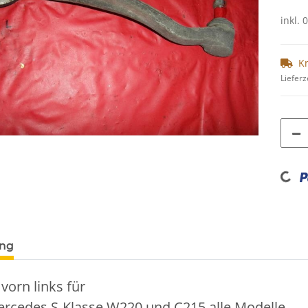
inkl. 
K
Lieferz
Loading...
ung
vorn links für
ercedes S-Klasse W220 und C215 alle Modelle.