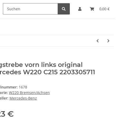
0,00 €
strebe vorn links original
rcedes W220 C215 2203305711
elnummer:
1678
orie:
W220 Bremsen/Achsen
ller:
Mercedes-Benz
23 €