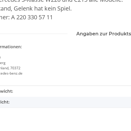
and, Gelenk hat kein Spiel.
er: A 220 330 57 11
Angaben zur Produkts
ormationen:
0
erg
chland, 70372
cedes-benz.de
enschaft
wicht:
icht: