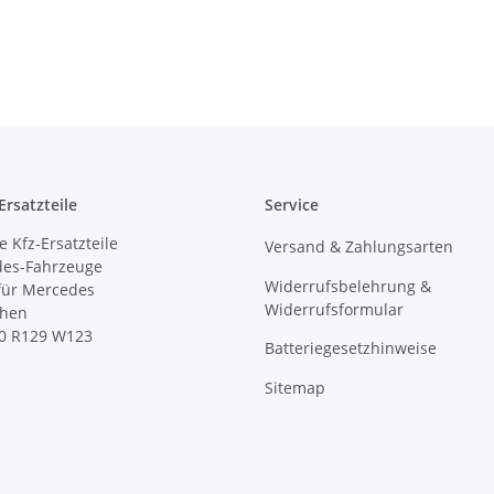
rsatzteile
Service
 Kfz-Ersatzteile
Versand & Zahlungsarten
des-Fahrzeuge
Widerrufsbelehrung &
 für Mercedes
Widerrufsformular
ihen
0 R129 W123
Batteriegesetzhinweise
Sitemap