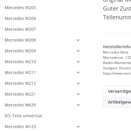
Guter Zust
Mercedes W203
Teilenumm
Mercedes W204
Mercedes W207
Mercedes W208
Herstellerinf
Mercedes W209
Mercedes-Benz
Mercedesstr. 12
Mercedes W210
Baden-Württemb
Stuttgart, Deuts
Mercedes W211
https://www.mer
Mercedes W212
Produkteig
Wert
Versandge
Mercedes W221
Artikelgew
Mercedes W639
Kfz-Teile universial
Mercedes W123