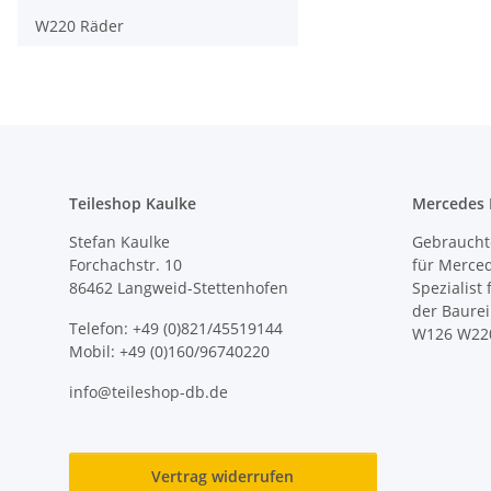
W220 Räder
Teileshop Kaulke
Mercedes E
Stefan Kaulke
Gebrauchte
Forchachstr. 10
für Merce
86462 Langweid-Stettenhofen
Spezialist
der Baure
Telefon: +49 (0)821/45519144
W126 W22
Mobil: +49 (0)160/96740220
info@teileshop-db.de
Vertrag widerrufen