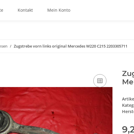
te
Kontakt
Mein Konto
hsen
Zugstrebe vorn links original Mercedes W220 C215 2203305711
Zug
Me
Artik
Kateg
Herste
9,