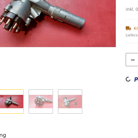
inkl. 
K
Lieferz
Loading...
ung