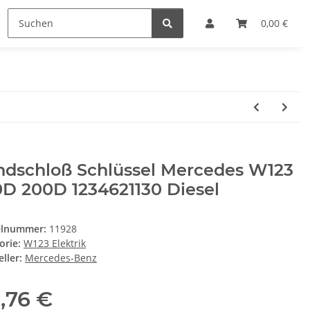
0,00 €
ndschloß Schlüssel Mercedes W123
D 200D 1234621130 Diesel
elnummer:
11928
orie:
W123 Elektrik
ller:
Mercedes-Benz
1,76 €