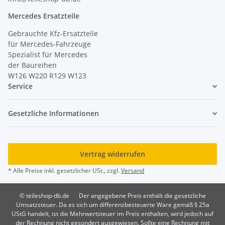
Mercedes Ersatzteile
Gebrauchte Kfz-Ersatzteile
für Mercedes-Fahrzeuge
Spezialist für Mercedes
der Baureihen
W126 W220 R129 W123
Service
Gesetzliche Informationen
Vertrag widerrufen
* Alle Preise inkl. gesetzlicher USt., zzgl.
Versand
© teileshop-db.de
Der angegebene Preis enthält die gesetzliche
Umsatzsteuer. Da es sich um differenzbesteuerte Ware gemäß § 25a
UStG handelt, ist die Mehrwertsteuer im Preis enthalten, wird jedoch auf
der Rechnung nicht gesondert ausgewiesen. Sollte eine Rechnung mit