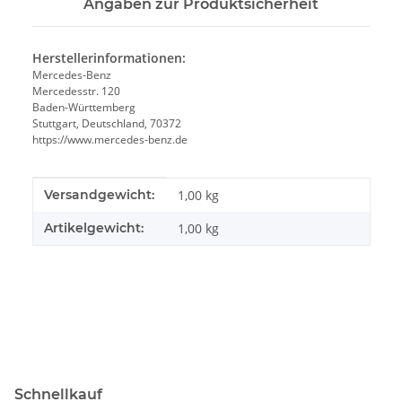
Angaben zur Produktsicherheit
Herstellerinformationen:
Mercedes-Benz
Mercedesstr. 120
Baden-Württemberg
Stuttgart, Deutschland, 70372
https://www.mercedes-benz.de
Produkteigenschaft
Wert
Versandgewicht:
1,00 kg
Artikelgewicht:
1,00
kg
Schnellkauf