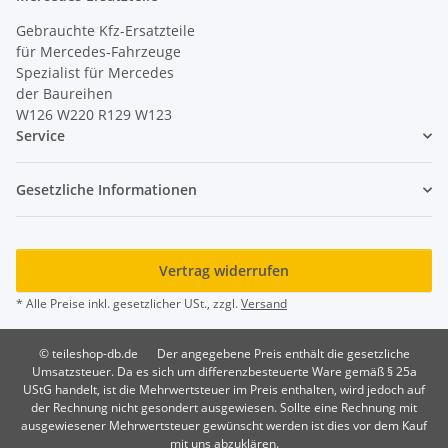
Gebrauchte Kfz-Ersatzteile
für Mercedes-Fahrzeuge
Spezialist für Mercedes
der Baureihen
W126 W220 R129 W123
Service
Gesetzliche Informationen
Vertrag widerrufen
* Alle Preise inkl. gesetzlicher USt., zzgl.
Versand
© teileshop-db.de
Der angegebene Preis enthält die gesetzliche
Umsatzsteuer. Da es sich um differenzbesteuerte Ware gemäß § 25a
UStG handelt, ist die Mehrwertsteuer im Preis enthalten, wird jedoch auf
der Rechnung nicht gesondert ausgewiesen. Sollte eine Rechnung mit
ausgewiesener Mehrwertsteuer gewünscht werden ist dies vor dem Kauf
mit uns abzuklären.