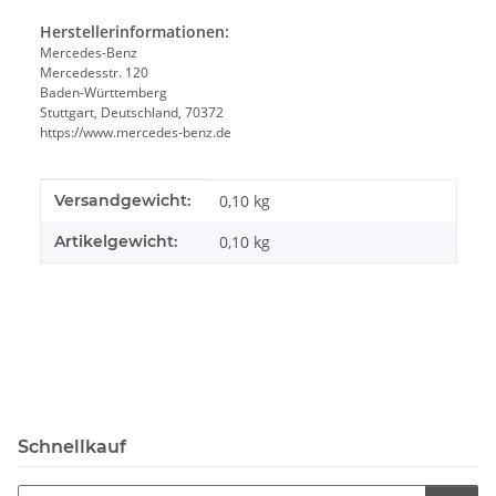
Herstellerinformationen:
Mercedes-Benz
Mercedesstr. 120
Baden-Württemberg
Stuttgart, Deutschland, 70372
https://www.mercedes-benz.de
Produkteigenschaft
Wert
Versandgewicht:
0,10 kg
Artikelgewicht:
0,10
kg
Schnellkauf