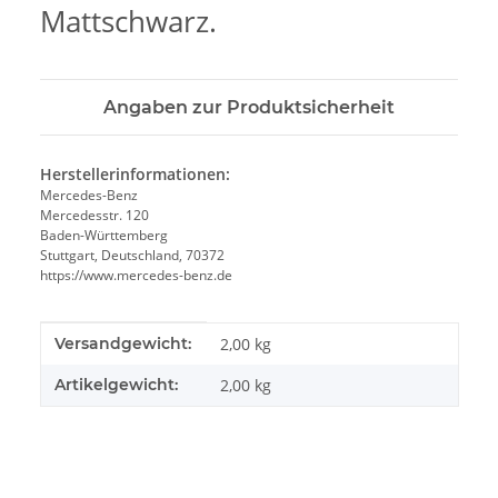
Mattschwarz.
Angaben zur Produktsicherheit
Herstellerinformationen:
Mercedes-Benz
Mercedesstr. 120
Baden-Württemberg
Stuttgart, Deutschland, 70372
https://www.mercedes-benz.de
Produkteigenschaft
Wert
Versandgewicht:
2,00 kg
Artikelgewicht:
2,00
kg