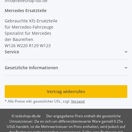
info@teileshop-db.de
Mercedes Ersatzteile
Gebrauchte Kfz-Ersatzteile
für Mercedes-Fahrzeuge
Spezialist für Mercedes
der Baureihen
W126 W220 R129 W123
Service
Gesetzliche Informationen
Vertrag widerrufen
* Alle Preise inkl. gesetzlicher USt., zzgl.
Versand
© teileshop-db.de
Der angegebene Preis enthält die gesetzliche
Umsatzsteuer. Da es sich um differenzbesteuerte Ware gemäß § 25a
UStG handelt, ist die Mehrwertsteuer im Preis enthalten, wird jedoch auf
der Rechnung nicht gesondert ausgewiesen. Sollte eine Rechnung mit