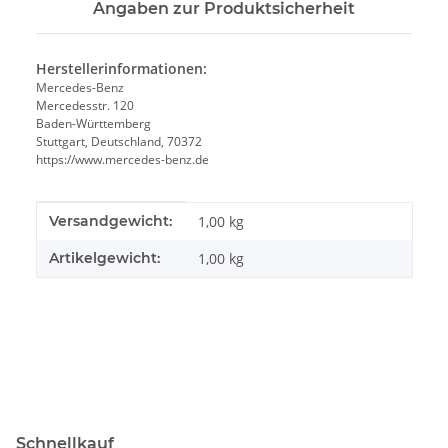
Angaben zur Produktsicherheit
Herstellerinformationen:
Mercedes-Benz
Mercedesstr. 120
Baden-Württemberg
Stuttgart, Deutschland, 70372
https://www.mercedes-benz.de
Produkteigenschaft
Wert
Versandgewicht:
1,00 kg
Artikelgewicht:
1,00
kg
Schnellkauf