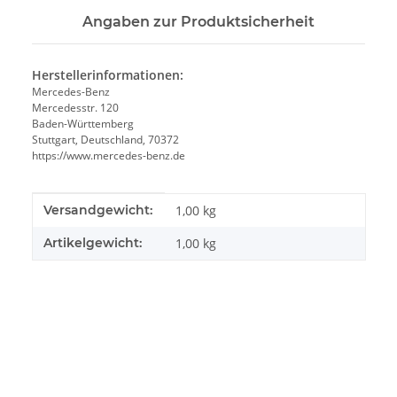
Angaben zur Produktsicherheit
Herstellerinformationen:
Mercedes-Benz
Mercedesstr. 120
Baden-Württemberg
Stuttgart, Deutschland, 70372
https://www.mercedes-benz.de
Produkteigenschaft
Wert
Versandgewicht:
1,00 kg
Artikelgewicht:
1,00
kg