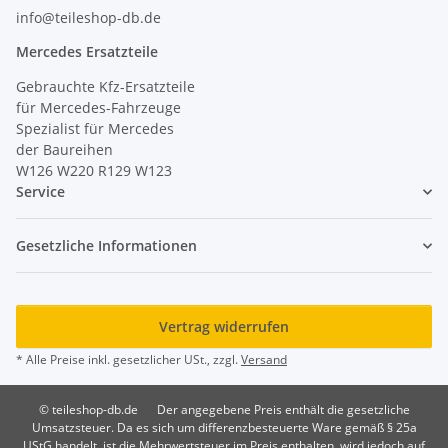
info@teileshop-db.de
Mercedes Ersatzteile
Gebrauchte Kfz-Ersatzteile
für Mercedes-Fahrzeuge
Spezialist für Mercedes
der Baureihen
W126 W220 R129 W123
Service
Gesetzliche Informationen
Vertrag widerrufen
* Alle Preise inkl. gesetzlicher USt., zzgl.
Versand
© teileshop-db.de
Der angegebene Preis enthält die gesetzliche
Umsatzsteuer. Da es sich um differenzbesteuerte Ware gemäß § 25a
UStG handelt, ist die Mehrwertsteuer im Preis enthalten, wird jedoch auf