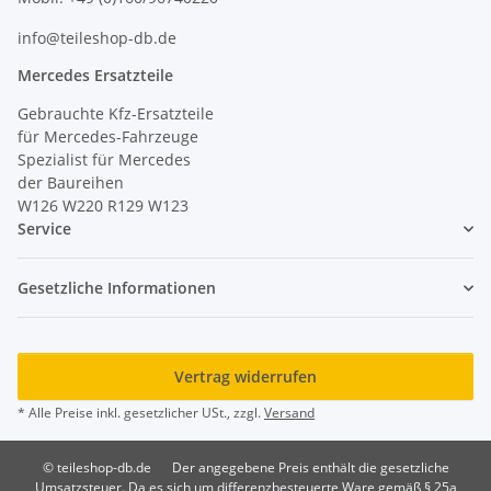
info@teileshop-db.de
Mercedes Ersatzteile
Gebrauchte Kfz-Ersatzteile
für Mercedes-Fahrzeuge
Spezialist für Mercedes
der Baureihen
W126 W220 R129 W123
Service
Gesetzliche Informationen
Vertrag widerrufen
* Alle Preise inkl. gesetzlicher USt., zzgl.
Versand
© teileshop-db.de
Der angegebene Preis enthält die gesetzliche
Umsatzsteuer. Da es sich um differenzbesteuerte Ware gemäß § 25a