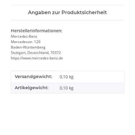
Angaben zur Produktsicherheit
Herstellerinformationen:
Mercedes-Benz
Mercedesstr. 120
Baden-Württemberg
Stuttgart, Deutschland, 70372
https://www.mercedes-benz.de
Produkteigenschaft
Wert
Versandgewicht:
0,10 kg
Artikelgewicht:
0,10
kg