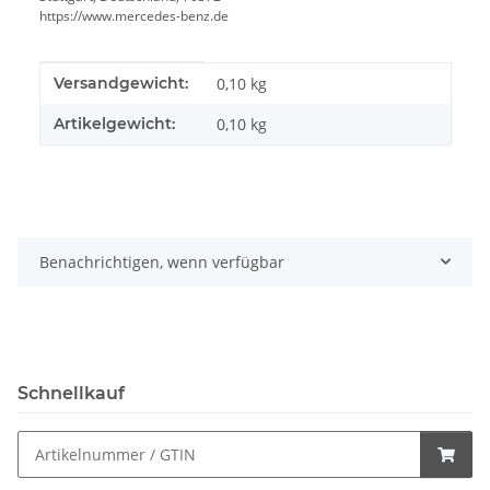
https://www.mercedes-benz.de
Produkteigenschaft
Wert
Versandgewicht:
0,10 kg
Artikelgewicht:
0,10
kg
Benachrichtigen, wenn verfügbar
Schnellkauf