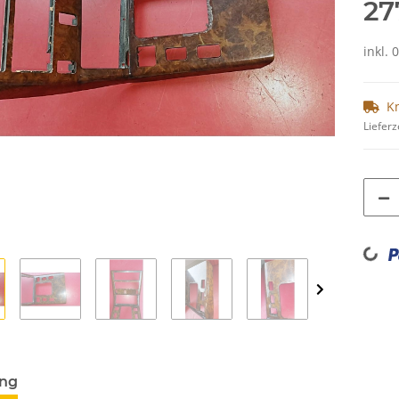
27
inkl. 
K
Lieferz
Loading...
ung