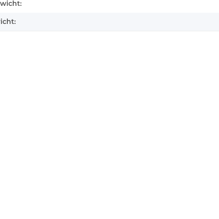
enschaft
wicht:
icht: