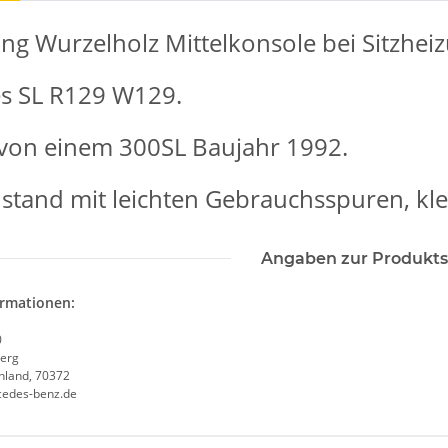
g Wurzelholz Mittelkonsole bei Sitzhei
s SL R129 W129.
von einem 300SL Baujahr 1992.
stand mit leichten Gebrauchsspuren, kle
Angaben zur Produkts
ormationen:
0
erg
chland, 70372
cedes-benz.de