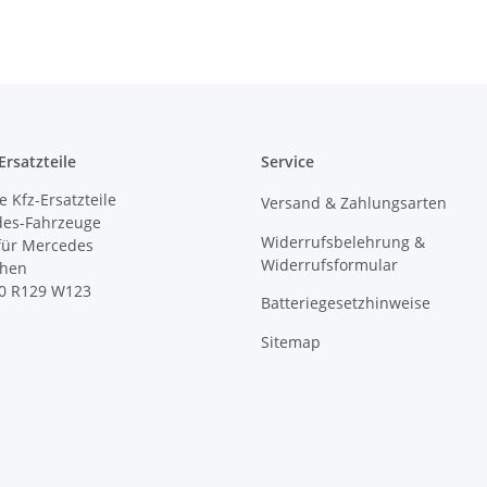
rsatzteile
Service
 Kfz-Ersatzteile
Versand & Zahlungsarten
des-Fahrzeuge
Widerrufsbelehrung &
 für Mercedes
Widerrufsformular
ihen
0 R129 W123
Batteriegesetzhinweise
Sitemap