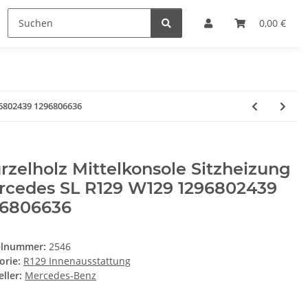
0,00 €
96802439 1296806636
zelholz Mittelkonsole Sitzheizung
rcedes SL R129 W129 1296802439
96806636
elnummer:
2546
orie:
R129 Innenausstattung
ller:
Mercedes-Benz