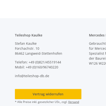
Teileshop Kaulke
Mercedes E
Stefan Kaulke
Gebrauchte
Forchachstr. 10
für Merce
86462 Langweid-Stettenhofen
Spezialist
der Baure
Telefon: +49 (0)821/45519144
W126 W22
Mobil: +49 (0)160/96740220
info@teileshop-db.de
Vertrag widerrufen
* Alle Preise inkl. gesetzlicher USt., zzgl.
Versand