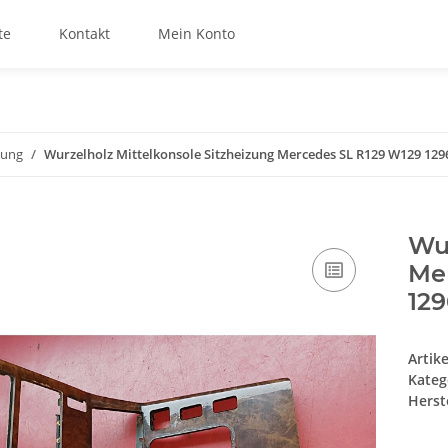
te
Kontakt
Mein Konto
tung
Wurzelholz Mittelkonsole Sitzheizung Mercedes SL R129 W129 12
Wur
Me
12
Artik
Kateg
Herste