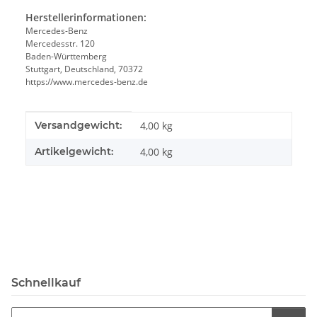
Herstellerinformationen:
Mercedes-Benz
Mercedesstr. 120
Baden-Württemberg
Stuttgart, Deutschland, 70372
https://www.mercedes-benz.de
Produkteigenschaft
Wert
Versandgewicht:
4,00 kg
Artikelgewicht:
4,00
kg
Schnellkauf