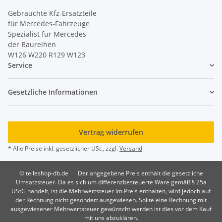
Gebrauchte Kfz-Ersatzteile
für Mercedes-Fahrzeuge
Spezialist für Mercedes
der Baureihen
W126 W220 R129 W123
Service
Gesetzliche Informationen
Vertrag widerrufen
* Alle Preise inkl. gesetzlicher USt., zzgl.
Versand
© teileshop-db.de
Der angegebene Preis enthält die gesetzliche
Umsatzsteuer. Da es sich um differenzbesteuerte Ware gemäß § 25a
UStG handelt, ist die Mehrwertsteuer im Preis enthalten, wird jedoch auf
der Rechnung nicht gesondert ausgewiesen. Sollte eine Rechnung mit
ausgewiesener Mehrwertsteuer gewünscht werden ist dies vor dem Kauf
mit uns abzuklären.