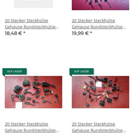
20 Stecker Steckhülse
20 Stecker Steckhülse
Gehäuse Rundsteckhülse
Gehäuse Rundsteckhülse
Mercedes Porsche W126
Mercedes Porsche W126
18,48 €
*
19,99 €
*
R107 R129 56
R107 W123 53
AUF LAGER
AUF LAGER
20 Stecker Steckhülse
20 Stecker Steckhülse
Gehäuse Rundsteckhülse
Gehäuse Rundsteckhülse