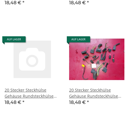
Porsche Mercedes W126
Porsche Mercedes W126
18,48 €
*
18,48 €
*
R107 R129 1
R107 R129 11
AUF LAGER
AUF LAGER
20 Stecker Steckhülse
20 Stecker Steckhülse
Gehäuse Rundsteckhülse
Gehäuse Rundsteckhülse
Porsche Mercedes W126
Porsche Mercedes W126
18,48 €
*
18,48 €
*
R107 R129 12
R107 R129 14