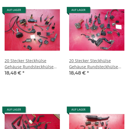
AUF LAGER
AUF LAGER
20 Stecker Steckhülse
20 Stecker Steckhülse
Gehäuse Rundsteckhülse
Gehäuse Rundsteckhülse
Porsche Mercedes W126
Porsche Mercedes W126
18,48 €
*
18,48 €
*
R107 R129 15
R107 R129 16
AUF LAGER
AUF LAGER