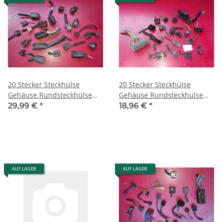
20 Stecker Steckhülse
20 Stecker Steckhülse
Gehäuse Rundsteckhülse
Gehäuse Rundsteckhülse
Mercedes Porsche W126
Mercedes Porsche W126
29,99 €
*
18,96 €
*
R107 R129 34
R107 R129 52
AUF LAGER
AUF LAGER