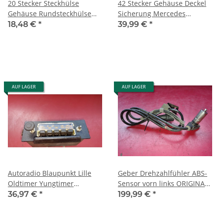
20 Stecker Steckhülse
42 Stecker Gehäuse Deckel
Gehäuse Rundsteckhülse
Sicherung Mercedes
Porsche Mercedes W126
Porsche Oldtimer R107
18,48 €
*
39,99 €
*
R107 W123 33
W111 W108
AUF LAGER
AUF LAGER
Autoradio Blaupunkt Lille
Geber Drehzahlfühler ABS-
Oldtimer Yungtimer
Sensor vorn links ORIGINAL
Mercedes Porsche VW BMW
Mercedes W123 W126
36,97 €
*
199,99 €
*
1265402517