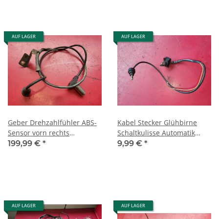
AUF LAGER
AUF LAGER
Geber Drehzahlfühler ABS-
Kabel Stecker Glühbirne
Sensor vorn rechts
Schaltkulisse Automatik
ORIGINAL Mercedes 123 126
Mercedes W123 1235402309
199,99 €
*
9,99 €
*
1265402617
AUF LAGER
AUF LAGER