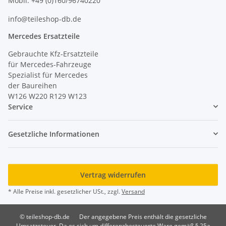
Mobil: +49 (0)160/96740220
info@teileshop-db.de
Mercedes Ersatzteile
Gebrauchte Kfz-Ersatzteile
für Mercedes-Fahrzeuge
Spezialist für Mercedes
der Baureihen
W126 W220 R129 W123
Service
Gesetzliche Informationen
Vertrag widerrufen
* Alle Preise inkl. gesetzlicher USt., zzgl.
Versand
© teileshop-db.de
Der angegebene Preis enthält die gesetzliche
Umsatzsteuer. Da es sich um differenzbesteuerte Ware gemäß § 25a