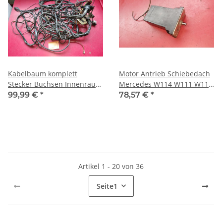
Kabelbaum komplett
Motor Antrieb Schiebedach
Stecker Buchsen Innenraum
Mercedes W114 W111 W112
Mercedes W123 Automatik
W109 W108 W123 W116
99,99 €
*
78,57 €
*
0008202442
Artikel 1 - 20 von 36
Seite
1