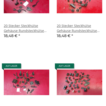
20 Stecker Steckhülse
20 Stecker Steckhülse
Gehäuse Rundsteckhülse
Gehäuse Rundsteckhülse
Porsche Mercedes W126
Porsche Mercedes W126
18,48 €
*
18,48 €
*
R107 R129 17
R107 W123 20
AUF LAGER
AUF LAGER