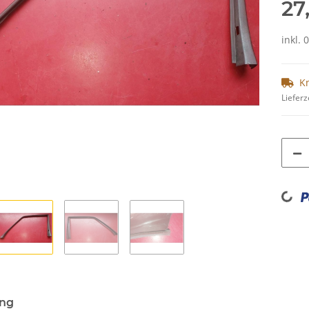
27
inkl. 
K
Lieferz
Loading...
ung