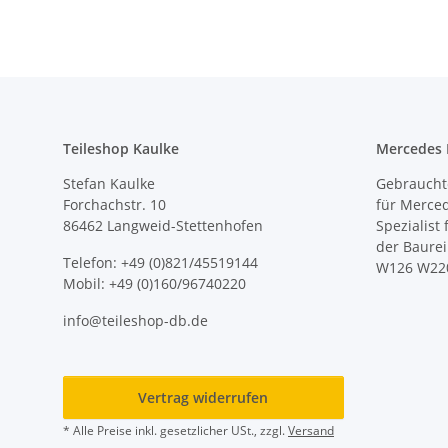
Teileshop Kaulke
Mercedes E
Stefan Kaulke
Gebrauchte
Forchachstr. 10
für Merce
86462 Langweid-Stettenhofen
Spezialist
der Baure
Telefon: +49 (0)821/45519144
W126 W22
Mobil: +49 (0)160/96740220
info@teileshop-db.de
Vertrag widerrufen
* Alle Preise inkl. gesetzlicher USt., zzgl.
Versand