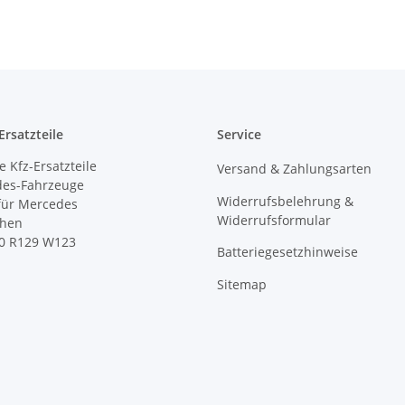
rsatzteile
Service
 Kfz-Ersatzteile
Versand & Zahlungsarten
des-Fahrzeuge
Widerrufsbelehrung &
 für Mercedes
Widerrufsformular
ihen
0 R129 W123
Batteriegesetzhinweise
Sitemap