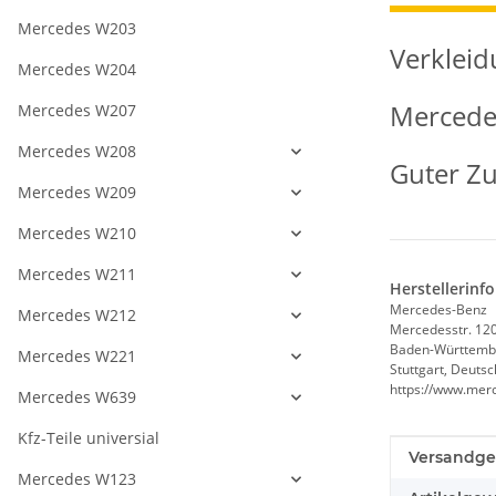
Mercedes W203
Verkleid
Mercedes W204
Mercedes
Mercedes W207
Mercedes W208
Guter Z
Mercedes W209
Mercedes W210
Mercedes W211
Herstellerinf
Mercedes-Benz
Mercedes W212
Mercedesstr. 12
Baden-Württemb
Mercedes W221
Stuttgart, Deuts
https://www.mer
Mercedes W639
Kfz-Teile universial
Produkteig
Wert
Versandge
Mercedes W123