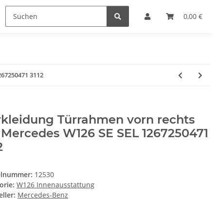
0,00 €
267250471 3112
kleidung Türrahmen vorn rechts
t Mercedes W126 SE SEL 1267250471
2
elnummer:
12530
orie:
W126 Innenausstattung
ller:
Mercedes-Benz