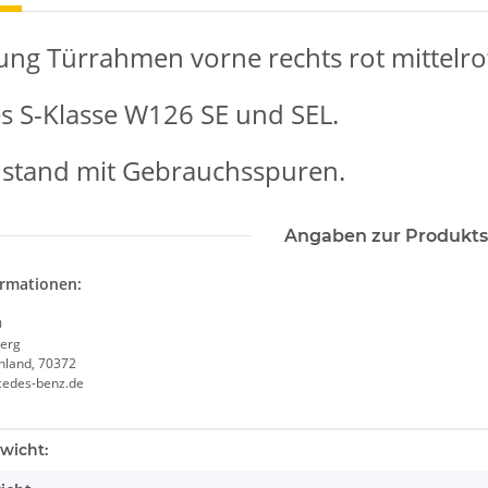
ung Türrahmen vorne rechts rot mittelro
 S-Klasse W126 SE und SEL.
ustand mit Gebrauchsspuren.
Angaben zur Produkts
ormationen:
0
erg
chland, 70372
cedes-benz.de
enschaft
wicht: