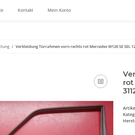
te
Kontakt
Mein Konto
ttung
Verkleidung Türrahmen vorn rechts rot Mercedes W126 SE SEL 1
Ver
ro
311
Artik
Kateg
Herste