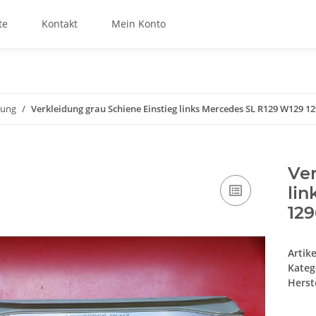
te
Kontakt
Mein Konto
tung
Verkleidung grau Schiene Einstieg links Mercedes SL R129 W129 1
Ver
lin
12
Artik
Kateg
Herste