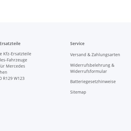
rsatzteile
Service
 Kfz-Ersatzteile
Versand & Zahlungsarten
des-Fahrzeuge
Widerrufsbelehrung &
 für Mercedes
Widerrufsformular
ihen
0 R129 W123
Batteriegesetzhinweise
Sitemap