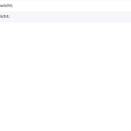
enschaft
wicht:
icht: