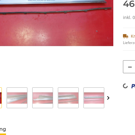
46
inkl. 
K
Lieferz
Loading...
ung