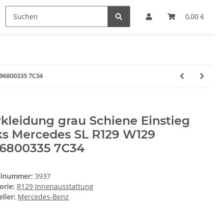
0,00 €
296800335 7C34
kleidung grau Schiene Einstieg
ks Mercedes SL R129 W129
96800335 7C34
elnummer:
3937
orie:
R129 Innenausstattung
ller:
Mercedes-Benz