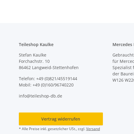
Teileshop Kaulke
Mercedes E
Stefan Kaulke
Gebrauchte
Forchachstr. 10
für Merce
86462 Langweid-Stettenhofen
Spezialist
der Baure
Telefon: +49 (0)821/45519144
W126 W22
Mobil: +49 (0)160/96740220
info@teileshop-db.de
Vertrag widerrufen
* Alle Preise inkl. gesetzlicher USt., zzgl.
Versand