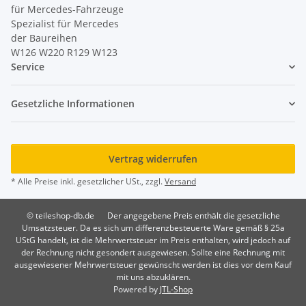
für Mercedes-Fahrzeuge
Spezialist für Mercedes
der Baureihen
W126 W220 R129 W123
Service
Gesetzliche Informationen
Vertrag widerrufen
* Alle Preise inkl. gesetzlicher USt., zzgl.
Versand
© teileshop-db.de
Der angegebene Preis enthält die gesetzliche
Umsatzsteuer. Da es sich um differenzbesteuerte Ware gemäß § 25a
UStG handelt, ist die Mehrwertsteuer im Preis enthalten, wird jedoch auf
der Rechnung nicht gesondert ausgewiesen. Sollte eine Rechnung mit
ausgewiesener Mehrwertsteuer gewünscht werden ist dies vor dem Kauf
mit uns abzuklären.
Powered by
JTL-Shop