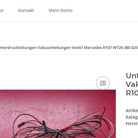
te
Kontakt
Mein Konto
nterdruckleitungen Vakuumleitungen Ventil Mercedes R107 W126 380 420
Un
Va
R1
Artik
Kateg
Herste