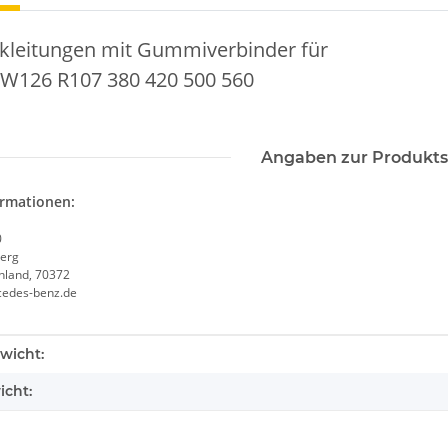
kleitungen mit Gummiverbinder für
W126 R107 380 420 500 560
Angaben zur Produkts
ormationen:
0
erg
chland, 70372
cedes-benz.de
enschaft
wicht:
icht: