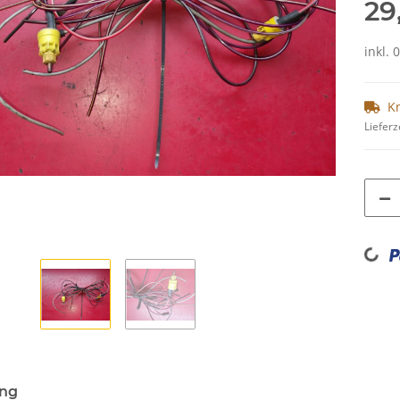
29
inkl. 
K
Lieferz
Loading...
ung