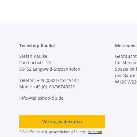
Teileshop Kaulke
Mercedes E
Stefan Kaulke
Gebrauchte
Forchachstr. 10
für Merce
86462 Langweid-Stettenhofen
Spezialist
der Baure
Telefon: +49 (0)821/45519144
W126 W22
Mobil: +49 (0)160/96740220
info@teileshop-db.de
Vertrag widerrufen
* Alle Preise inkl. gesetzlicher USt., zzgl.
Versand