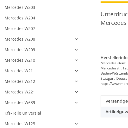
Mercedes W203
Unterdruc
Mercedes W204
Mercedes 
Mercedes W207
Mercedes W208
Mercedes W209
Herstellerinf
Mercedes W210
Mercedes-Benz
Mercedesstr. 12
Mercedes W211
Baden-Württemb
Stuttgart, Deuts
Mercedes W212
https://www.mer
Mercedes W221
Produkteig
Wert
Versandge
Mercedes W639
Artikelgew
Kfz-Teile universial
Mercedes W123