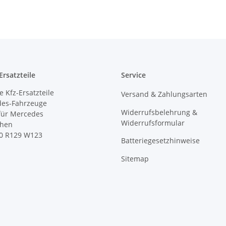
rsatzteile
Service
 Kfz-Ersatzteile
Versand & Zahlungsarten
des-Fahrzeuge
Widerrufsbelehrung &
 für Mercedes
Widerrufsformular
ihen
0 R129 W123
Batteriegesetzhinweise
Sitemap