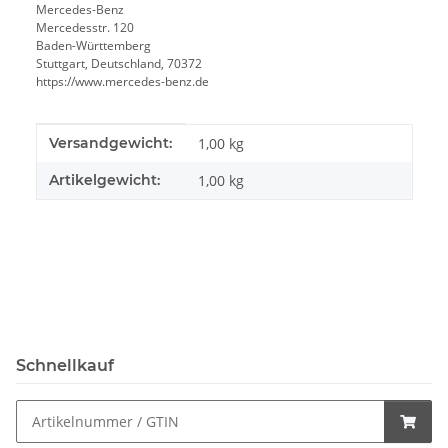
Mercedes-Benz
Mercedesstr. 120
Baden-Württemberg
Stuttgart, Deutschland, 70372
https://www.mercedes-benz.de
Produkteigenschaft
Wert
Versandgewicht:
1,00 kg
Artikelgewicht:
1,00
kg
Schnellkauf