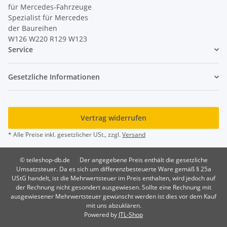
für Mercedes-Fahrzeuge
Spezialist für Mercedes
der Baureihen
W126 W220 R129 W123
Service
Gesetzliche Informationen
Vertrag widerrufen
* Alle Preise inkl. gesetzlicher USt., zzgl.
Versand
© teileshop-db.de
Der angegebene Preis enthält die gesetzliche
Umsatzsteuer. Da es sich um differenzbesteuerte Ware gemäß § 25a
UStG handelt, ist die Mehrwertsteuer im Preis enthalten, wird jedoch auf
der Rechnung nicht gesondert ausgewiesen. Sollte eine Rechnung mit
ausgewiesener Mehrwertsteuer gewünscht werden ist dies vor dem Kauf
mit uns abzuklären.
Powered by
JTL-Shop