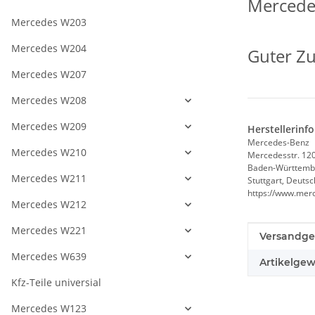
Mercede
Mercedes W203
Mercedes W204
Guter Z
Mercedes W207
Mercedes W208
Mercedes W209
Herstellerinf
Mercedes-Benz
Mercedes W210
Mercedesstr. 12
Baden-Württemb
Mercedes W211
Stuttgart, Deuts
https://www.mer
Mercedes W212
Mercedes W221
Produkteig
Wert
Versandge
Mercedes W639
Artikelgew
Kfz-Teile universial
Mercedes W123