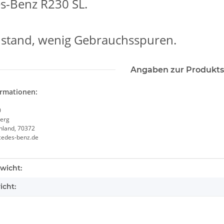
s-Benz R230 SL.
ustand, wenig Gebrauchsspuren.
Angaben zur Produkts
ormationen:
0
erg
chland, 70372
cedes-benz.de
enschaft
wicht:
icht: