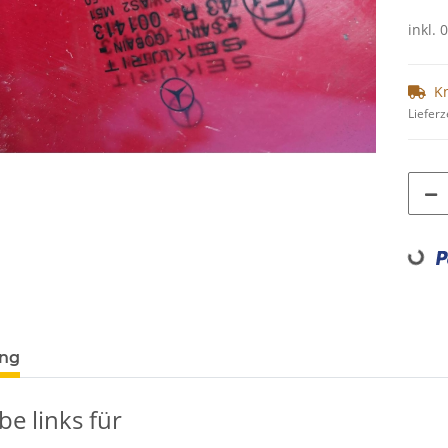
inkl. 
K
Lieferz
Loading.
ung
be links für