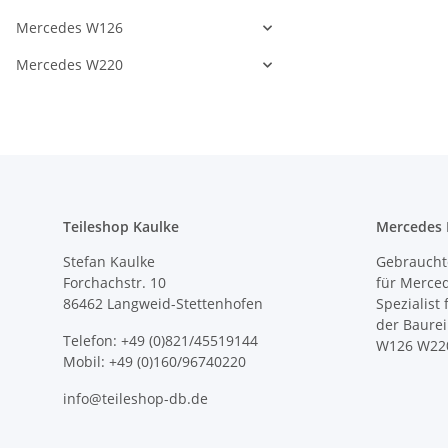
Mercedes W126
Mercedes W220
Teileshop Kaulke
Mercedes E
Stefan Kaulke
Gebrauchte
Forchachstr. 10
für Merce
86462 Langweid-Stettenhofen
Spezialist
der Baure
Telefon: +49 (0)821/45519144
W126 W22
Mobil: +49 (0)160/96740220
info@teileshop-db.de