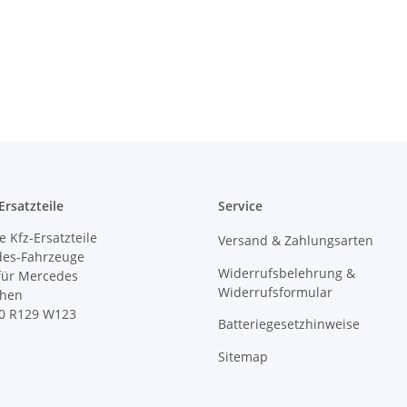
rsatzteile
Service
 Kfz-Ersatzteile
Versand & Zahlungsarten
des-Fahrzeuge
Widerrufsbelehrung &
 für Mercedes
Widerrufsformular
ihen
0 R129 W123
Batteriegesetzhinweise
Sitemap