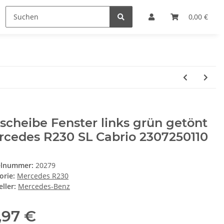
0,00 €
scheibe Fenster links grün getönt
rcedes R230 SL Cabrio 2307250110
elnummer:
20279
orie:
Mercedes R230
ller:
Mercedes-Benz
,97 €