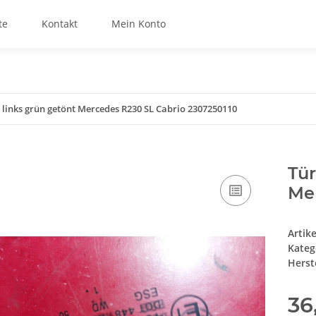
te
Kontakt
Mein Konto
 links grün getönt Mercedes R230 SL Cabrio 2307250110
Tür
Me
Artik
Kateg
Herste
36