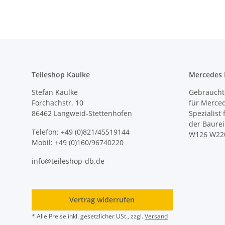
Teileshop Kaulke
Mercedes E
Stefan Kaulke
Gebrauchte
Forchachstr. 10
für Merce
86462 Langweid-Stettenhofen
Spezialist
der Baure
Telefon: +49 (0)821/45519144
W126 W22
Mobil: +49 (0)160/96740220
info@teileshop-db.de
Vertrag widerrufen
* Alle Preise inkl. gesetzlicher USt., zzgl.
Versand