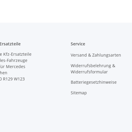
rsatzteile
Service
 Kfz-Ersatzteile
Versand & Zahlungsarten
des-Fahrzeuge
Widerrufsbelehrung &
 für Mercedes
Widerrufsformular
ihen
0 R129 W123
Batteriegesetzhinweise
Sitemap