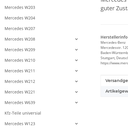
guter Zus
Mercedes W203
Mercedes W204
Mercedes W207
Herstellerinf
Mercedes W208
Mercedes-Benz
Mercedesstr. 12
Mercedes W209
Baden-Württemb
Stuttgart, Deuts
Mercedes W210
https://www.mer
Mercedes W211
Produkteig
Wert
Versandge
Mercedes W212
Artikelgew
Mercedes W221
Mercedes W639
Kfz-Teile universial
Mercedes W123