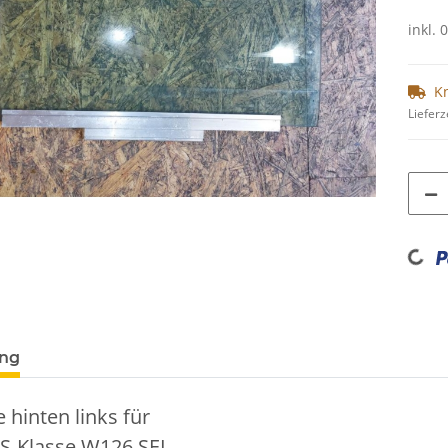
inkl. 
K
Lieferz
Loading...
ung
 hinten links für
S-Klasse W126 SEL,