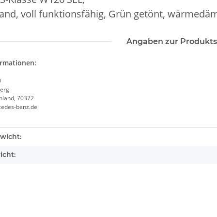
tand, voll funktionsfähig, Grün getönt, wärmed
Angaben zur Produkts
ormationen:
0
erg
chland, 70372
cedes-benz.de
enschaft
wicht:
icht: