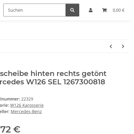
0,00 €
scheibe hinten rechts getönt
rcedes W126 SEL 1267300818
elnummer:
22329
orie:
W126 Karosserie
ller:
Mercedes-Benz
,72 €