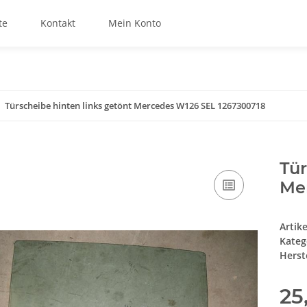
te
Kontakt
Mein Konto
Türscheibe hinten links getönt Mercedes W126 SEL 1267300718
Tür
Me
Artik
Kateg
Herste
25