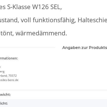
s S-Klasse W126 SEL,
stand, voll funktionsfähig, Halteschi
etönt, wärmedämmend.
Angaben zur Produkts
ormationen:
0
erg
chland, 70372
cedes-benz.de
enschaft
wicht:
icht: