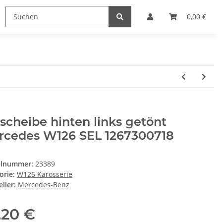
0,00 €
scheibe hinten links getönt
rcedes W126 SEL 1267300718
elnummer:
23389
orie:
W126 Karosserie
ller:
Mercedes-Benz
,20 €