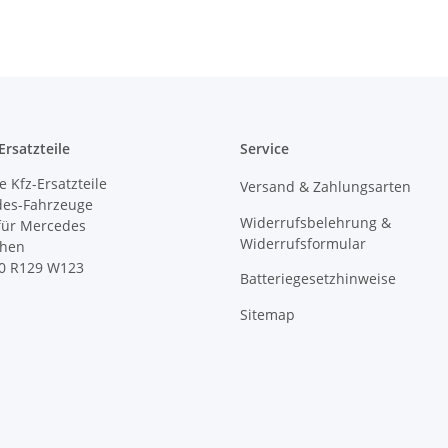
rsatzteile
Service
 Kfz-Ersatzteile
Versand & Zahlungsarten
des-Fahrzeuge
Widerrufsbelehrung &
 für Mercedes
Widerrufsformular
ihen
0 R129 W123
Batteriegesetzhinweise
Sitemap