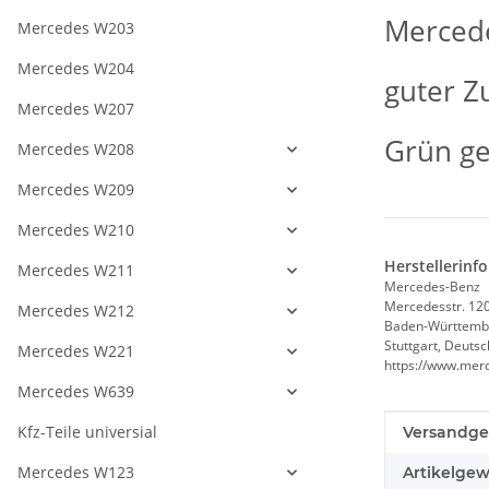
Mercede
Mercedes W203
Mercedes W204
guter Zu
Mercedes W207
Grün g
Mercedes W208
Mercedes W209
Mercedes W210
Herstellerinf
Mercedes W211
Mercedes-Benz
Mercedesstr. 12
Mercedes W212
Baden-Württemb
Stuttgart, Deuts
Mercedes W221
https://www.mer
Mercedes W639
Produkteig
Wert
Kfz-Teile universial
Versandge
Mercedes W123
Artikelgew