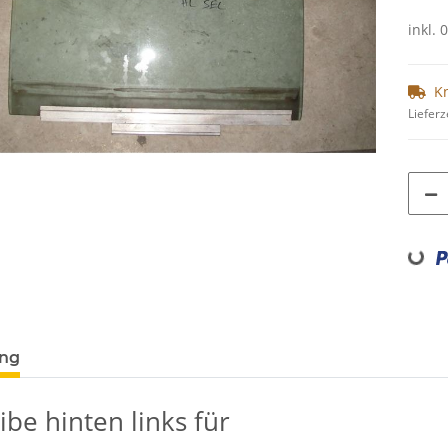
inkl. 
K
Lieferz
Loading...
ung
ibe hinten links für