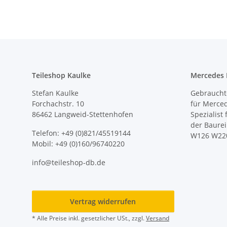
Teileshop Kaulke
Mercedes E
Stefan Kaulke
Gebrauchte
Forchachstr. 10
für Merce
86462 Langweid-Stettenhofen
Spezialist
der Baure
Telefon: +49 (0)821/45519144
W126 W22
Mobil: +49 (0)160/96740220
info@teileshop-db.de
Vertrag widerrufen
* Alle Preise inkl. gesetzlicher USt., zzgl.
Versand