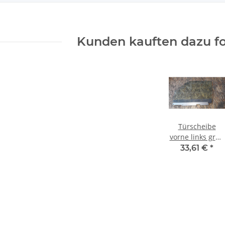
Kunden kauften dazu fo
Türscheibe
vorne links grün
wärmedämmen
33,61 €
*
Mercedes W126
SE SEL
1267202118