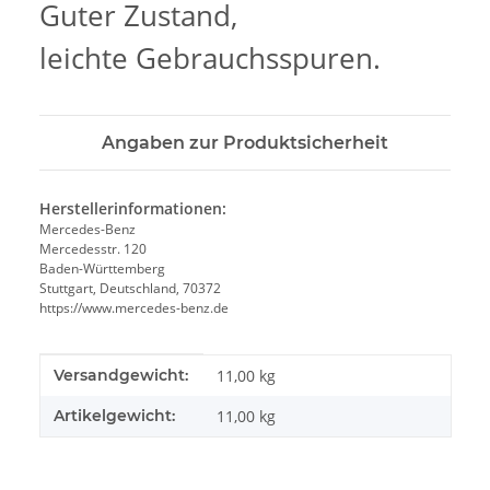
Guter Zustand,
leichte Gebrauchsspuren.
Angaben zur Produktsicherheit
Herstellerinformationen:
Mercedes-Benz
Mercedesstr. 120
Baden-Württemberg
Stuttgart, Deutschland, 70372
https://www.mercedes-benz.de
Produkteigenschaft
Wert
Versandgewicht:
11,00 kg
Artikelgewicht:
11,00
kg