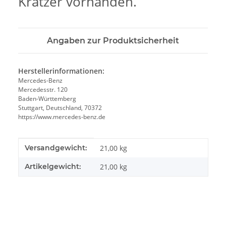
Kratzer vorhanden.
Angaben zur Produktsicherheit
Herstellerinformationen:
Mercedes-Benz
Mercedesstr. 120
Baden-Württemberg
Stuttgart, Deutschland, 70372
https://www.mercedes-benz.de
Produkteigenschaft
Wert
Versandgewicht:
21,00 kg
Artikelgewicht:
21,00
kg