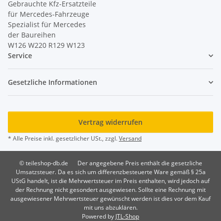
Gebrauchte Kfz-Ersatzteile
für Mercedes-Fahrzeuge
Spezialist für Mercedes
der Baureihen
W126 W220 R129 W123
Service
Gesetzliche Informationen
Vertrag widerrufen
* Alle Preise inkl. gesetzlicher USt., zzgl.
Versand
© teileshop-db.de
Der angegebene Preis enthält die gesetzliche
Umsatzsteuer. Da es sich um differenzbesteuerte Ware gemäß § 25a
UStG handelt, ist die Mehrwertsteuer im Preis enthalten, wird jedoch auf
der Rechnung nicht gesondert ausgewiesen. Sollte eine Rechnung mit
ausgewiesener Mehrwertsteuer gewünscht werden ist dies vor dem Kauf
mit uns abzuklären.
Powered by
JTL-Shop