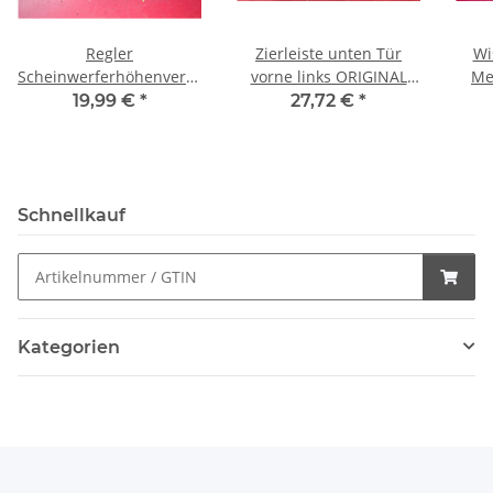
Regler
Zierleiste unten Tür
Wi
Scheinwerferhöhenverstellung
vorne links ORIGINAL
Me
Mercedes R107 W116
Mercedes W123 S123
W
19,99 €
*
27,72 €
*
W123 W201 W126
1236903380
0008000473
Schnellkauf
Kategorien