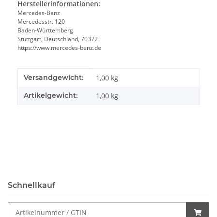
Herstellerinformationen:
Mercedes-Benz
Mercedesstr. 120
Baden-Württemberg
Stuttgart, Deutschland, 70372
https://www.mercedes-benz.de
Produkteigenschaft
Wert
Versandgewicht:
1,00 kg
Artikelgewicht:
1,00
kg
Schnellkauf