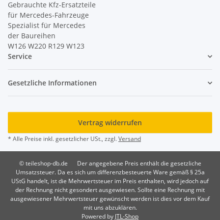
Gebrauchte Kfz-Ersatzteile
für Mercedes-Fahrzeuge
Spezialist für Mercedes
der Baureihen
W126 W220 R129 W123
Service
Gesetzliche Informationen
Vertrag widerrufen
* Alle Preise inkl. gesetzlicher USt., zzgl.
Versand
© teileshop-db.de
Der angegebene Preis enthält die gesetzliche
Umsatzsteuer. Da es sich um differenzbesteuerte Ware gemäß § 25a
UStG handelt, ist die Mehrwertsteuer im Preis enthalten, wird jedoch auf
der Rechnung nicht gesondert ausgewiesen. Sollte eine Rechnung mit
ausgewiesener Mehrwertsteuer gewünscht werden ist dies vor dem Kauf
mit uns abzuklären.
Powered by
JTL-Shop