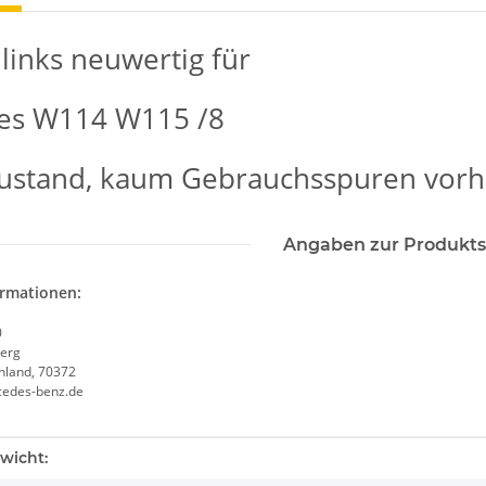
 links neuwertig für
es W114 W115 /8
ustand, kaum Gebrauchsspuren vor
Angaben zur Produkts
ormationen:
0
erg
chland, 70372
cedes-benz.de
enschaft
wicht: