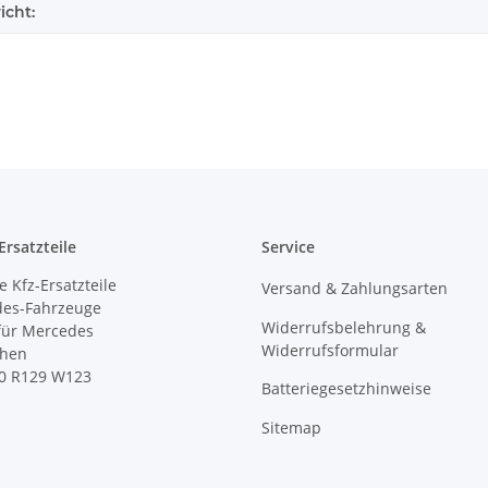
icht:
rsatzteile
Service
 Kfz-Ersatzteile
Versand & Zahlungsarten
des-Fahrzeuge
Widerrufsbelehrung &
 für Mercedes
Widerrufsformular
ihen
0 R129 W123
Batteriegesetzhinweise
Sitemap