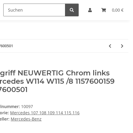
0,00 €
7600501
rgriff NEUWERTIG Chrom links
cedes W114 W115 /8 1157600159
7600501
elnummer:
10097
orie:
Mercedes 107 108 109 114 115 116
ller:
Mercedes-Benz