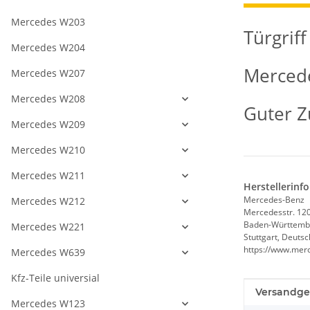
Mercedes W203
Türgriff
Mercedes W204
Merced
Mercedes W207
Mercedes W208
Guter Z
Mercedes W209
Mercedes W210
Mercedes W211
Herstellerinf
Mercedes-Benz
Mercedes W212
Mercedesstr. 12
Baden-Württemb
Mercedes W221
Stuttgart, Deuts
https://www.mer
Mercedes W639
Kfz-Teile universial
Produkteig
Wert
Versandge
Mercedes W123