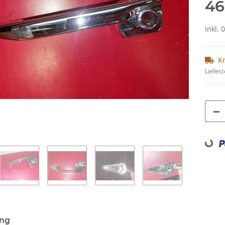
46
inkl. 
K
Lieferz
Loading...
ung