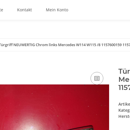
te
Kontakt
Mein Konto
Türgriff NEUWERTIG Chrom links Mercedes W114 W115 /8 1157600159 115
Tü
Mer
115
Artik
Kateg
Herste