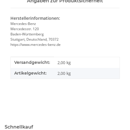
Angaben zur Produktsicherheit
Herstellerinformationen:
Mercedes-Benz
Mercedesstr. 120
Baden-Württemberg
Stuttgart, Deutschland, 70372
https://www.mercedes-benz.de
Produkteigenschaft
Wert
Versandgewicht:
2,00 kg
Artikelgewicht:
2,00
kg
Schnellkauf