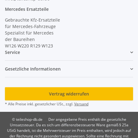
Mercedes Ersatzteile
Gebrauchte Kfz-Ersatzteile
für Mercedes-Fahrzeuge
Spezialist für Mercedes
der Baureihen
W126 W220 R129 W123
Service
Gesetzliche Informationen
Vertrag widerrufen
* Alle Preise inkl. gesetzlicher USt., zzgl.
Versand
© teileshop-db.de
Der angegebene Preis enthält die gesetzliche
Umsatzsteuer. Da es sich um differenzbesteuerte Ware gemäß § 25a
UStG handelt, ist die Mehrwertsteuer im Preis enthalten, wird jedoch auf
der Rechnung nicht gesondert ausgewiesen. Sollte eine Rechnung mit